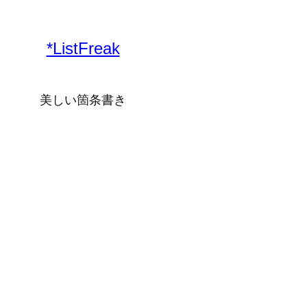
内
容
*ListFreak
を
ス
キ
美しい箇条書き
ッ
プ