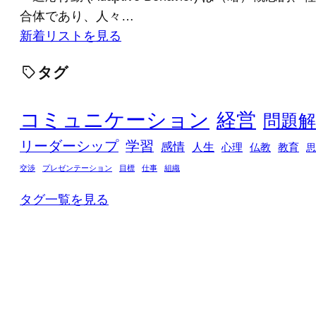
合体であり、人々…
新着リストを見る
タグ
コミュニケーション
経営
問題解
リーダーシップ
学習
感情
人生
心理
仏教
教育
思
交渉
プレゼンテーション
目標
仕事
組織
タグ一覧を見る