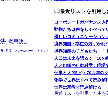
最近リストを引用し
コーポレートガバナンス入
動物たちは何をしゃべって
優しいコミュニケーション 
決
意思決定
境界知能 : 存在の気づかれ
境界知能の子どもたち : 
考
哲学
フレームワーク
キャリア
人口は未来を語る : 「1
人と組織の行動科学 : 現
仕事と人間(上) : 70万年の
化学で世界はすべて読み解け
世界は宗教で読み解ける
最近リストを引用した本を