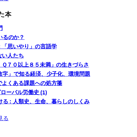
た本
門
いるのか？
: 「思いやり」の言語学
ない人たち
「ＩＱ７０以上８５未満」の生きづらさ
0の数字」で知る経済、少子化、環境問題
場でよくある課題への処方箋
グローバル労働史 (1)
る : 人類史、生命、暮らしのしくみ
見る