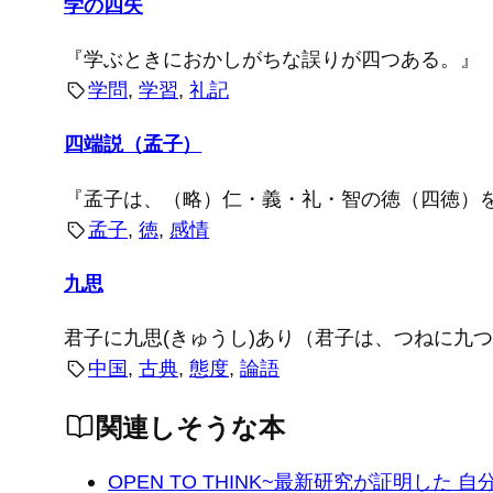
学の四失
『学ぶときにおかしがちな誤りが四つある。』
学問
, 
学習
, 
礼記
四端説（孟子）
『孟子は、（略）仁・義・礼・智の徳（四徳）を
孟子
, 
徳
, 
感情
九思
君子に九思(きゅうし)あり（君子は、つねに九
中国
, 
古典
, 
態度
, 
論語
関連しそうな本
OPEN TO THINK~最新研究が証明した