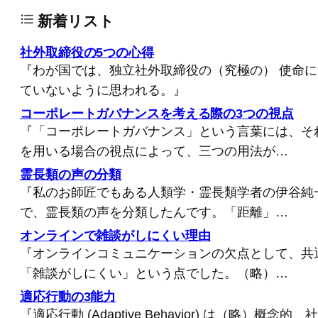
新着リスト
社外取締役の5つの心得
『わが国では、独立社外取締役の（究極の） 使命
ていないように思われる。』
コーポレートガバナンスを考える際の3つの視点
『「コーポレートガバナンス」という言葉には、そ
を用いる場合の視点によって、三つの用法が…
霊長類の声の分類
『私のお師匠でもある人類学・霊長類学者の伊谷純
で、霊長類の声を分類したんです。「距離」…
オンラインで雑談がしにくい理由
『オンラインコミュニケーションの欠点として、共
「雑談がしにくい」という点でした。（略）…
適応行動の3能力
『適応行動 (Adaptive Behavior) は（略）概