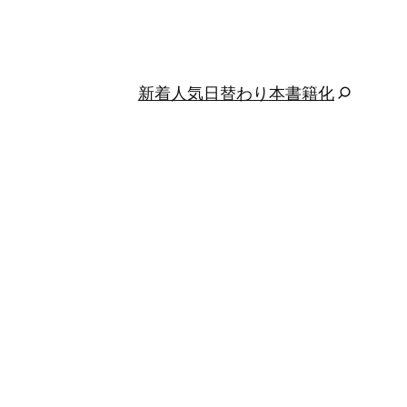
新着
人気
日替わり
本
書籍化