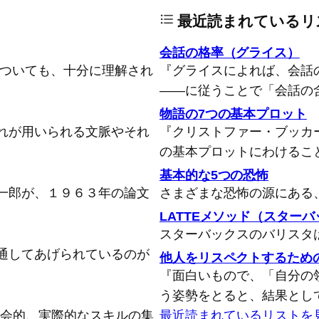
最近読まれているリ
会話の格率（グライス）
についても、十分に理解され
『グライスによれば、会話
――に従うことで「会話の
物語の7つの基本プロット
れが用いられる文脈やそれ
『クリストファー・ブッカ
の基本プロットにわけるこ
基本的な5つの恐怖
一郎が、１９６３年の論文
さまざまな恐怖の源にある
LATTEメソッド（スター
スターバックスのバリスタ
通してあげられているのが
他人をリスペクトするため
『面白いもので、「自分の
う姿勢をとると、結果とし
念的、社会的、実際的なスキルの集
最近読まれているリストを