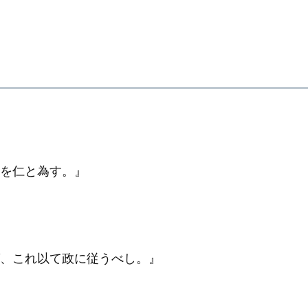
うを仁と為す。』
ば、これ以て政に従うべし。』