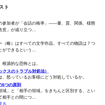
スト
の参加者が「会話の格率」――量、質、関係、様態
含意」が成り立つ…
ー（略）はすべての文学作品、すべての物語は７つ
とができるという…
、根源的な恐怖とは。
バックスのトラブル対処法）
は、怒っているお客様にどう対処しているか。
の5つの原則
領域」と「相手の領域」をきちんと区別する、とい
て相手との間につ…
見る