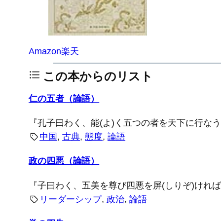
Amazon
楽天
この本からのリスト
仁の五者（論語）
『孔子曰わく、能(よ)く五つの者を天下に行な
中国
, 
古典
, 
態度
, 
論語
政の四悪（論語）
『子曰わく、五美を尊び四悪を屏(しりぞ)けれ
リーダーシップ
, 
政治
, 
論語