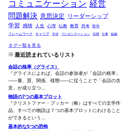
コミュニケーション
経営
問題解決
意思決定
リーダーシップ
学習
感情
人生
心理
仏教
教育
思考
哲学
フレームワーク
キャリア
交渉
プレゼンテーション
目標
仕事
組織
タグ一覧を見る
最近読まれているリスト
会話の格率（グライス）
『グライスによれば、会話の参加者が「会話の格率」
――量、質、関係、様態――に従うことで「会話の含
意」が成り立つ…
物語の7つの基本プロット
『クリストファー・ブッカー（略）はすべての文学作
品、すべての物語は７つの基本プロットにわけること
ができるという…
基本的な5つの恐怖