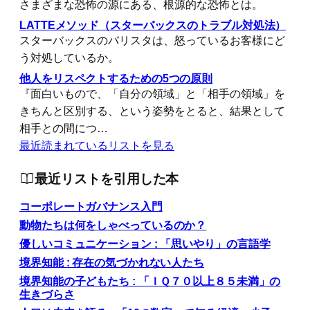
さまざまな恐怖の源にある、根源的な恐怖とは。
LATTEメソッド（スターバックスのトラブル対処法）
スターバックスのバリスタは、怒っているお客様にど
う対処しているか。
他人をリスペクトするための5つの原則
『面白いもので、「自分の領域」と「相手の領域」を
きちんと区別する、という姿勢をとると、結果として
相手との間につ…
最近読まれているリストを見る
最近リストを引用した本
コーポレートガバナンス入門
動物たちは何をしゃべっているのか？
優しいコミュニケーション : 「思いやり」の言語学
境界知能 : 存在の気づかれない人たち
境界知能の子どもたち : 「ＩＱ７０以上８５未満」の
生きづらさ