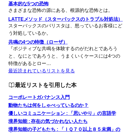
基本的な5つの恐怖
さまざまな恐怖の源にある、根源的な恐怖とは。
LATTEメソッド（スターバックスのトラブル対処法）
スターバックスのバリスタは、怒っているお客様にど
う対処しているか。
共鳴の4つの特徴（ローザ）
『ポジティブな共鳴を体験するのがだれとであろう
と、なにとであろうと、うまくいくケースには4つの
特徴があるとロー…
最近読まれているリストを見る
最近リストを引用した本
コーポレートガバナンス入門
動物たちは何をしゃべっているのか？
優しいコミュニケーション : 「思いやり」の言語学
境界知能 : 存在の気づかれない人たち
境界知能の子どもたち : 「ＩＱ７０以上８５未満」の