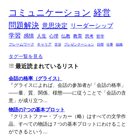
コミュニケーション
経営
問題解決
意思決定
リーダーシップ
学習
感情
人生
心理
仏教
教育
思考
哲学
フレームワーク
キャリア
交渉
プレゼンテーション
目標
仕事
組織
タグ一覧を見る
最近読まれているリスト
会話の格率（グライス）
『グライスによれば、会話の参加者が「会話の格率」
――量、質、関係、様態――に従うことで「会話の含
意」が成り立つ…
物語の7つの基本プロット
『クリストファー・ブッカー（略）はすべての文学作
品、すべての物語は７つの基本プロットにわけること
ができるという…