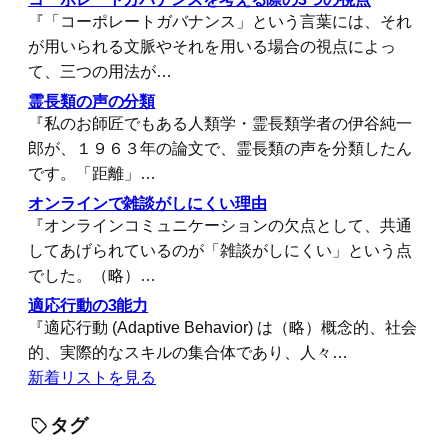
『「コーポレートガバナンス」という言葉には、それ
が用いられる文脈やそれを用いる場合の視点によっ
て、三つの用法が…
霊長類の声の分類
『私のお師匠でもある人類学・霊長類学者の伊谷純一
郎が、１９６３年の論文で、霊長類の声を分類したん
です。「距離」…
オンラインで雑談がしにくい理由
『オンラインコミュニケーションの欠点として、共通
してあげられているのが「雑談がしにくい」という点
でした。（略）…
適応行動の3能力
『適応行動 (Adaptive Behavior) は（略）概念的、社会
的、実際的なスキルの集合体であり、人々…
新着リストを見る
タグ