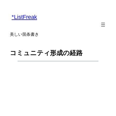
内
容
*ListFreak
を
ス
キ
美しい箇条書き
ッ
プ
コミュニティ形成の経路