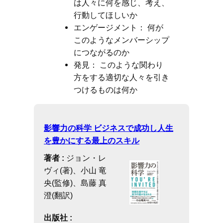
は人々に何を感じ、考え、
行動してほしいか
エンゲージメント： 何が
このようなメンバーシップ
につながるのか
発見： このような関わり
方をする適切な人々を引き
つけるものは何か
影響力の科学 ビジネスで成功し人生
を豊かにする最上のスキル
著者 :
ジョン・レ
ヴィ(著)、小山 竜
央(監修)、島藤 真
澄(翻訳)
出版社 :