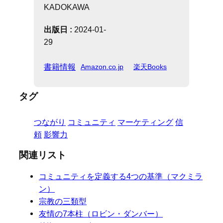
KADOKAWA
出版日 :
2024-01-
29
書籍情報
Amazon.co.jp
楽天Books
タグ
つながり
コミュニティ
マーケティング
信
頼
影響力
関連リスト
コミュニティを定義する4つの基準（マクミラ
ン）
宗教の三類型
友情の7本柱（ロビン・ダンバー）