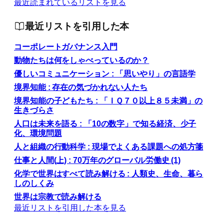
最近読まれているリストを見る
最近リストを引用した本
コーポレートガバナンス入門
動物たちは何をしゃべっているのか？
優しいコミュニケーション : 「思いやり」の言語学
境界知能 : 存在の気づかれない人たち
境界知能の子どもたち : 「ＩＱ７０以上８５未満」の
生きづらさ
人口は未来を語る : 「10の数字」で知る経済、少子
化、環境問題
人と組織の行動科学 : 現場でよくある課題への処方箋
仕事と人間(上) : 70万年のグローバル労働史 (1)
化学で世界はすべて読み解ける : 人類史、生命、暮ら
しのしくみ
世界は宗教で読み解ける
最近リストを引用した本を見る