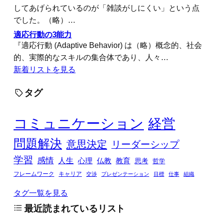
してあげられているのが「雑談がしにくい」という点
でした。（略）…
適応行動の3能力
『適応行動 (Adaptive Behavior) は（略）概念的、社会
的、実際的なスキルの集合体であり、人々…
新着リストを見る
タグ
コミュニケーション
経営
問題解決
意思決定
リーダーシップ
学習
感情
人生
心理
仏教
教育
思考
哲学
フレームワーク
キャリア
交渉
プレゼンテーション
目標
仕事
組織
タグ一覧を見る
最近読まれているリスト