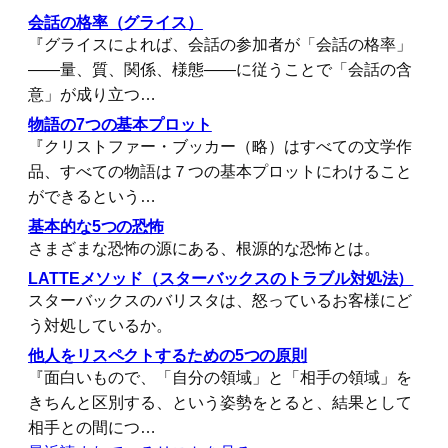
会話の格率（グライス）
『グライスによれば、会話の参加者が「会話の格率」
――量、質、関係、様態――に従うことで「会話の含
意」が成り立つ…
物語の7つの基本プロット
『クリストファー・ブッカー（略）はすべての文学作
品、すべての物語は７つの基本プロットにわけること
ができるという…
基本的な5つの恐怖
さまざまな恐怖の源にある、根源的な恐怖とは。
LATTEメソッド（スターバックスのトラブル対処法）
スターバックスのバリスタは、怒っているお客様にど
う対処しているか。
他人をリスペクトするための5つの原則
『面白いもので、「自分の領域」と「相手の領域」を
きちんと区別する、という姿勢をとると、結果として
相手との間につ…