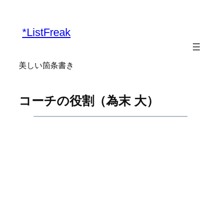
内
容
*ListFreak
を
ス
キ
美しい箇条書き
ッ
プ
コーチの役割（為末 大）