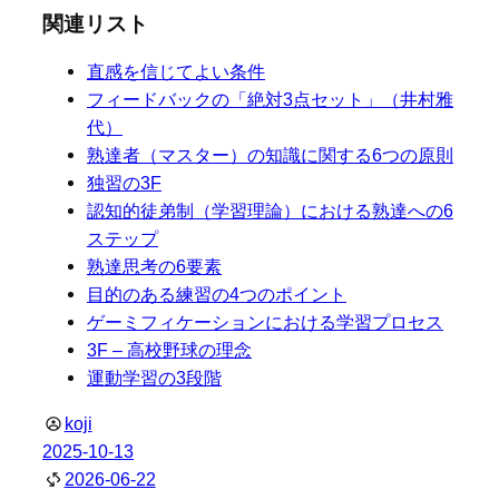
関連リスト
直感を信じてよい条件
フィードバックの「絶対3点セット」（井村雅
代）
熟達者（マスター）の知識に関する6つの原則
独習の3F
認知的徒弟制（学習理論）における熟達への6
ステップ
熟達思考の6要素
目的のある練習の4つのポイント
ゲーミフィケーションにおける学習プロセス
3F – 高校野球の理念
運動学習の3段階
koji
2025-10-13
2026-06-22