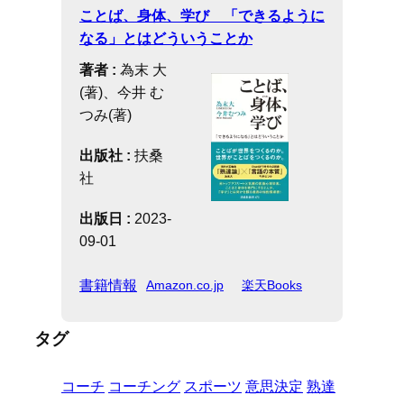
ことば、身体、学び 「できるように
なる」とはどういうことか
著者 :
為末 大
(著)、今井 む
つみ(著)
出版社 :
扶桑
社
出版日 :
2023-
09-01
書籍情報
Amazon.co.jp
楽天Books
タグ
コーチ
コーチング
スポーツ
意思決定
熟達