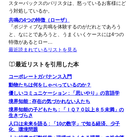
スターバックスのバリスタは、怒っているお客様にど
う対処しているか。
共鳴の4つの特徴（ローザ）
『ポジティブな共鳴を体験するのがだれとであろう
と、なにとであろうと、うまくいくケースには4つの
特徴があるとロー…
最近読まれているリストを見る
最近リストを引用した本
コーポレートガバナンス入門
動物たちは何をしゃべっているのか？
優しいコミュニケーション : 「思いやり」の言語学
境界知能 : 存在の気づかれない人たち
境界知能の子どもたち : 「ＩＱ７０以上８５未満」の
生きづらさ
人口は未来を語る : 「10の数字」で知る経済、少子
化、環境問題