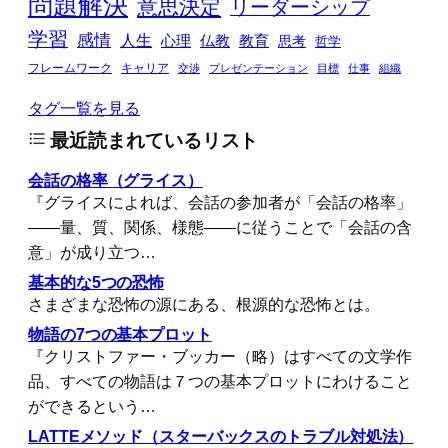
問題解決
意思決定
リーダーシップ
学習
感情
人生
心理
仏教
教育
思考
哲学
フレームワーク
キャリア
交渉
プレゼンテーション
目標
仕事
組織
タグ一覧を見る
最近読まれているリスト
会話の格率（グライス）
『グライスによれば、会話の参加者が「会話の格率」
――量、質、関係、様態――に従うことで「会話の含
意」が成り立つ…
基本的な5つの恐怖
さまざまな恐怖の源にある、根源的な恐怖とは。
物語の7つの基本プロット
『クリストファー・ブッカー（略）はすべての文学作
品、すべての物語は７つの基本プロットにわけること
ができるという…
LATTEメソッド（スターバックスのトラブル対処法）