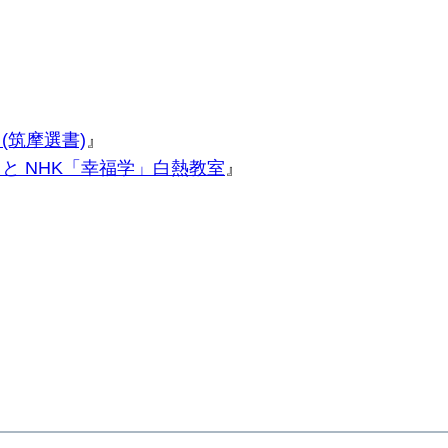
(筑摩選書)
』
と NHK「幸福学」白熱教室
』