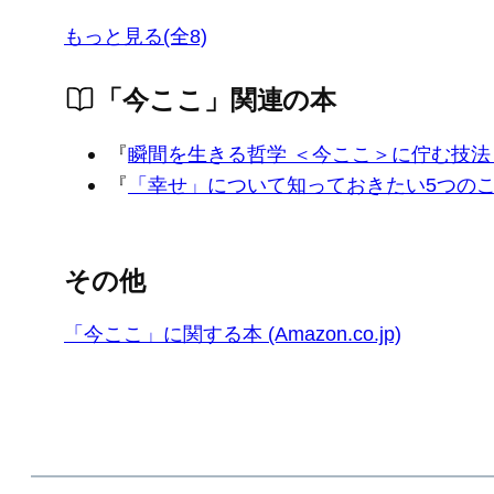
もっと見る(全8)
「今ここ」関連の本
『
瞬間を生きる哲学 ＜今ここ＞に佇む技法 
『
「幸せ」について知っておきたい5つのこ
その他
「今ここ」に関する本 (Amazon.co.jp)