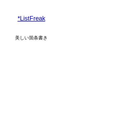
*ListFreak
美しい箇条書き