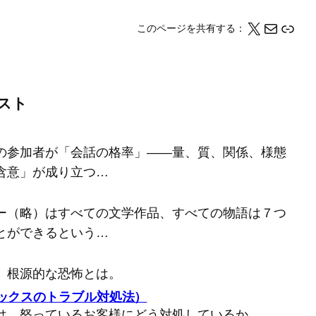
X
メール
このページの情報をクリップボードにコピーする
このページを共有する：
スト
の参加者が「会話の格率」――量、質、関係、様態
含意」が成り立つ…
ー（略）はすべての文学作品、すべての物語は７つ
とができるという…
、根源的な恐怖とは。
バックスのトラブル対処法）
は、怒っているお客様にどう対処しているか。