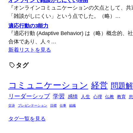
オンラインで雑談がしにくい理由
『オンラインコミュニケーションの欠点として、共
「雑談がしにくい」という点でした。（略）…
適応行動の3能力
『適応行動 (Adaptive Behavior) は（略）概
合体であり、人々…
新着リストを見る
タグ
コミュニケーション
経営
問題解
リーダーシップ
学習
感情
人生
心理
仏教
教育
思
交渉
プレゼンテーション
目標
仕事
組織
タグ一覧を見る