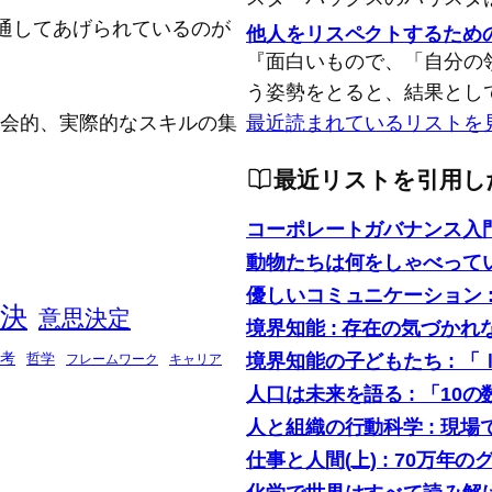
通してあげられているのが
他人をリスペクトするため
『面白いもので、「自分の
う姿勢をとると、結果とし
念的、社会的、実際的なスキルの集
最近読まれているリストを
最近リストを引用し
コーポレートガバナンス入
動物たちは何をしゃべって
優しいコミュニケーション 
決
意思決定
境界知能 : 存在の気づかれ
境界知能の子どもたち : 
考
哲学
フレームワーク
キャリア
人口は未来を語る : 「1
人と組織の行動科学 : 現
仕事と人間(上) : 70万年の