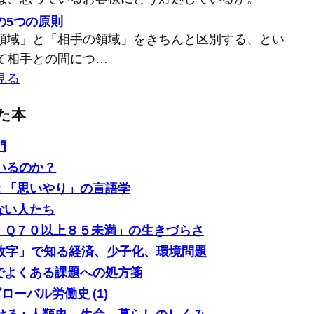
の5つの原則
領域」と「相手の領域」をきちんと区別する、とい
て相手との間につ…
見る
た本
門
いるのか？
: 「思いやり」の言語学
ない人たち
「ＩＱ７０以上８５未満」の生きづらさ
0の数字」で知る経済、少子化、環境問題
場でよくある課題への処方箋
グローバル労働史 (1)