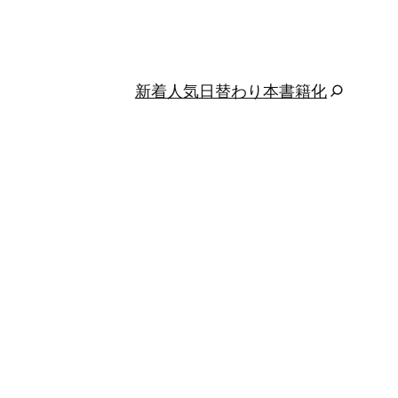
新着
人気
日替わり
本
書籍化