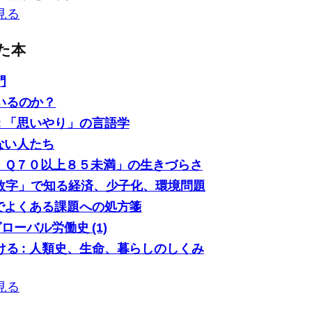
見る
た本
門
いるのか？
: 「思いやり」の言語学
ない人たち
「ＩＱ７０以上８５未満」の生きづらさ
0の数字」で知る経済、少子化、環境問題
場でよくある課題への処方箋
グローバル労働史 (1)
る : 人類史、生命、暮らしのしくみ
見る