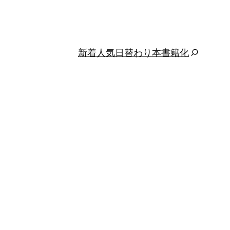
新着
人気
日替わり
本
書籍化