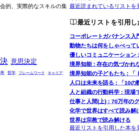
念的、社会的、実際的なスキルの集
最近読まれているリストを
最近リストを引用し
コーポレートガバナンス入
動物たちは何をしゃべって
優しいコミュニケーション 
決
意思決定
境界知能 : 存在の気づかれ
境界知能の子どもたち : 
考
哲学
フレームワーク
キャリア
人口は未来を語る : 「1
人と組織の行動科学 : 現
仕事と人間(上) : 70万年の
化学で世界はすべて読み解け
世界は宗教で読み解ける
最近リストを引用した本を