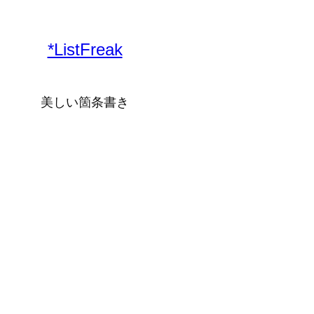
*ListFreak
美しい箇条書き