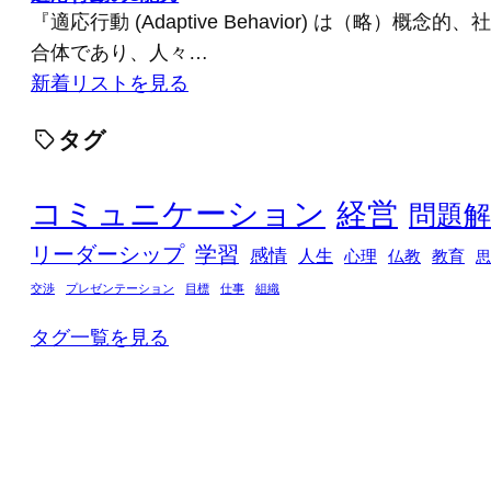
『適応行動 (Adaptive Behavior) は（略）概
合体であり、人々…
新着リストを見る
タグ
コミュニケーション
経営
問題解
リーダーシップ
学習
感情
人生
心理
仏教
教育
思
交渉
プレゼンテーション
目標
仕事
組織
タグ一覧を見る