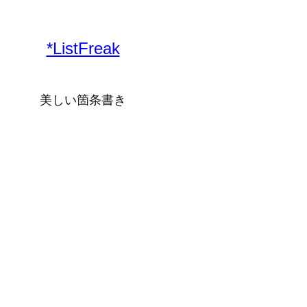
内
容
*ListFreak
を
ス
キ
美しい箇条書き
ッ
プ