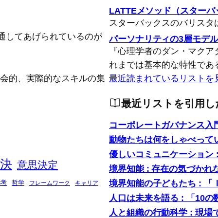
LATTEメソッド（スター
スターバックスのバリスタ
通してあげられているのが
パーソナリティの3層モデ
『心理学者のダン・マクア
れまでは基本的な特性であ
念的、社会的、実際的なスキルの集
最近読まれているリストを
最近リストを引用し
コーポレートガバナンス入
動物たちは何をしゃべって
優しいコミュニケーション 
決
意思決定
境界知能 : 存在の気づかれ
境界知能の子どもたち : 
考
哲学
フレームワーク
キャリア
人口は未来を語る : 「1
人と組織の行動科学 : 現