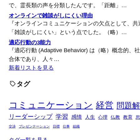
で、霊長類の声を分類したんです。「距離」…
オンラインで雑談がしにくい理由
『オンラインコミュニケーションの欠点として、共
「雑談がしにくい」という点でした。（略）…
適応行動の3能力
『適応行動 (Adaptive Behavior) は（略）概
合体であり、人々…
新着リストを見る
タグ
コミュニケーション
経営
問題解
リーダーシップ
学習
感情
人生
心理
仏教
教育
思
交渉
プレゼンテーション
目標
仕事
組織
タグ一覧を見る