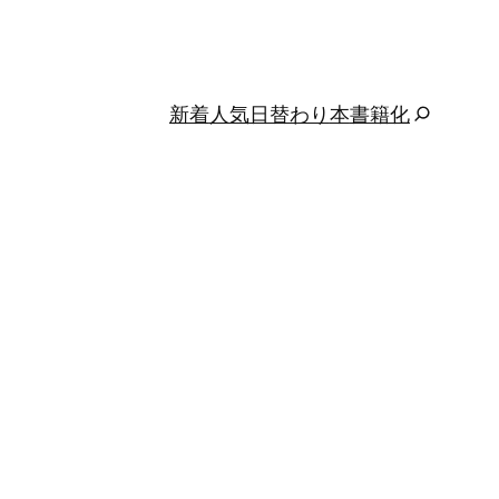
新着
人気
日替わり
本
書籍化