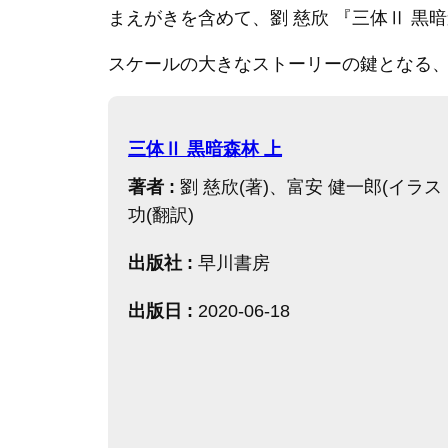
まえがきを含めて、劉 慈欣 『三体Ⅱ 黒暗森
スケールの大きなストーリーの鍵となる
三体Ⅱ 黒暗森林 上
著者 :
劉 慈欣(著)、富安 健一郎(イラス
功(翻訳)
出版社 :
早川書房
出版日 :
2020-06-18