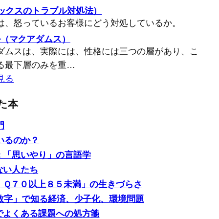
バックスのトラブル対処法）
は、怒っているお客様にどう対処しているか。
ル（マクアダムス）
ダムスは、実際には、性格には三つの層があり、こ
る最下層のみを重…
見る
た本
門
いるのか？
: 「思いやり」の言語学
ない人たち
「ＩＱ７０以上８５未満」の生きづらさ
0の数字」で知る経済、少子化、環境問題
場でよくある課題への処方箋