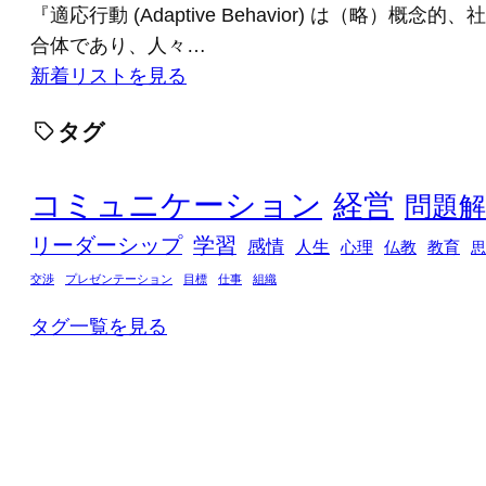
『適応行動 (Adaptive Behavior) は（略）概
合体であり、人々…
新着リストを見る
タグ
コミュニケーション
経営
問題解
リーダーシップ
学習
感情
人生
心理
仏教
教育
思
交渉
プレゼンテーション
目標
仕事
組織
タグ一覧を見る