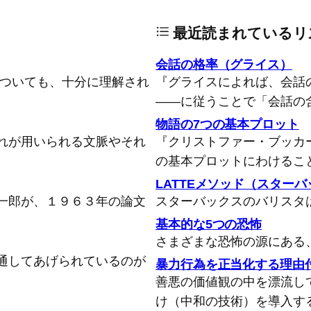
最近読まれているリ
会話の格率（グライス）
についても、十分に理解され
『グライスによれば、会話
――に従うことで「会話の
物語の7つの基本プロット
れが用いられる文脈やそれ
『クリストファー・ブッカ
の基本プロットにわけるこ
LATTEメソッド（スター
一郎が、１９６３年の論文
スターバックスのバリスタ
基本的な5つの恐怖
さまざまな恐怖の源にある
通してあげられているのが
暴力行為を正当化する理由
善悪の価値観の中を漂流し
け（中和の技術）を導入す