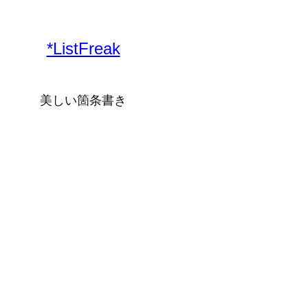
内
容
*ListFreak
を
ス
キ
美しい箇条書き
ッ
プ