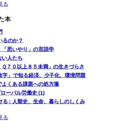
見る
た本
門
いるのか？
: 「思いやり」の言語学
ない人たち
「ＩＱ７０以上８５未満」の生きづらさ
0の数字」で知る経済、少子化、環境問題
場でよくある課題への処方箋
グローバル労働史 (1)
る : 人類史、生命、暮らしのしくみ
見る