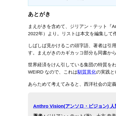
あとがき
まえがきを含めて、ジリアン・テット『Ant
2022年）より。リストは本文を編集して
しばしば見かけるこの頭字語、著者は引用元としてジョ
す。まえがきのカギカッコ部分も同書か
世界経済をけん引している集団の特質を
WEIRD なので、これは
馴質異化
の実践と
あらためて考えてみると、西洋社会の定義に
Anthro Vision(アンソロ・ビジョ
著者 :
ジリアン・テット(著)、土方 奈美