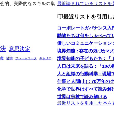
念的、社会的、実際的なスキルの集
最近読まれているリストを
最近リストを引用し
コーポレートガバナンス入
動物たちは何をしゃべって
優しいコミュニケーション 
決
意思決定
境界知能 : 存在の気づかれ
境界知能の子どもたち : 
考
哲学
フレームワーク
キャリア
人口は未来を語る : 「1
人と組織の行動科学 : 現
仕事と人間(上) : 70万年の
化学で世界はすべて読み解け
世界は宗教で読み解ける
最近リストを引用した本を