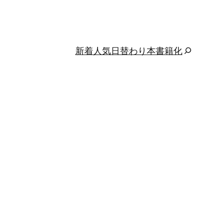
新着
人気
日替わり
本
書籍化