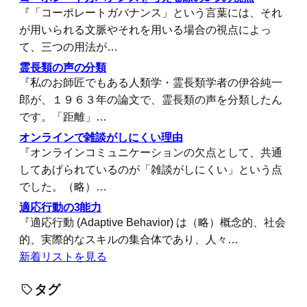
『「コーポレートガバナンス」という言葉には、それ
が用いられる文脈やそれを用いる場合の視点によっ
て、三つの用法が…
霊長類の声の分類
『私のお師匠でもある人類学・霊長類学者の伊谷純一
郎が、１９６３年の論文で、霊長類の声を分類したん
です。「距離」…
オンラインで雑談がしにくい理由
『オンラインコミュニケーションの欠点として、共通
してあげられているのが「雑談がしにくい」という点
でした。（略）…
適応行動の3能力
『適応行動 (Adaptive Behavior) は（略）概念的、社会
的、実際的なスキルの集合体であり、人々…
新着リストを見る
タグ