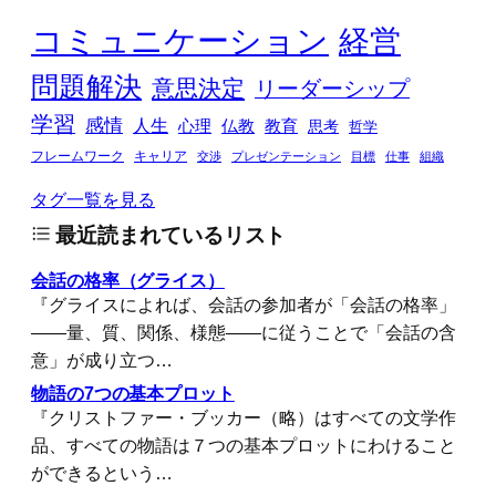
コミュニケーション
経営
問題解決
意思決定
リーダーシップ
学習
感情
人生
心理
仏教
教育
思考
哲学
フレームワーク
キャリア
交渉
プレゼンテーション
目標
仕事
組織
タグ一覧を見る
最近読まれているリスト
会話の格率（グライス）
『グライスによれば、会話の参加者が「会話の格率」
――量、質、関係、様態――に従うことで「会話の含
意」が成り立つ…
物語の7つの基本プロット
『クリストファー・ブッカー（略）はすべての文学作
品、すべての物語は７つの基本プロットにわけること
ができるという…