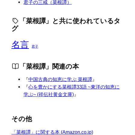
君子の三戒（菜根譚）
「菜根譚」と共に使われているタ
グ
名言
君子
「菜根譚」関連の本
『
中国古典の知恵に学ぶ 菜根譚
』
『
心を豊かにする菜根譚33語 ~東洋の知恵に
学ぶ~ (祥伝社黄金文庫)
』
その他
「菜根譚」に関する本 (Amazon.co.jp)