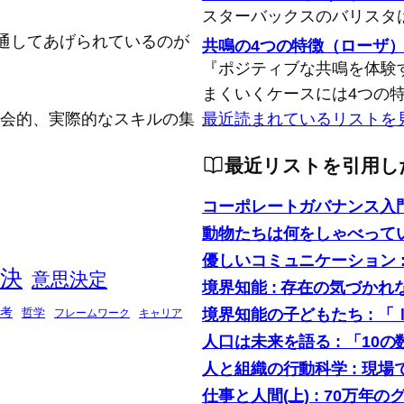
スターバックスのバリスタ
通してあげられているのが
共鳴の4つの特徴（ローザ
『ポジティブな共鳴を体験
まくいくケースには4つの
念的、社会的、実際的なスキルの集
最近読まれているリストを
最近リストを引用し
コーポレートガバナンス入
動物たちは何をしゃべって
優しいコミュニケーション 
決
意思決定
境界知能 : 存在の気づかれ
境界知能の子どもたち : 
考
哲学
フレームワーク
キャリア
人口は未来を語る : 「1
人と組織の行動科学 : 現
仕事と人間(上) : 70万年の