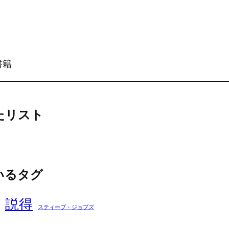
書籍
れたリスト
ているタグ
説得
スティーブ・ジョブズ