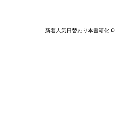
新着
人気
日替わり
本
書籍化