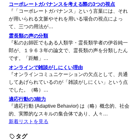
コーポレートガバナンスを考える際の3つの視点
『「コーポレートガバナンス」という言葉には、それ
が用いられる文脈やそれを用いる場合の視点によっ
て、三つの用法が…
霊長類の声の分類
『私のお師匠でもある人類学・霊長類学者の伊谷純一
郎が、１９６３年の論文で、霊長類の声を分類したん
です。「距離」…
オンラインで雑談がしにくい理由
『オンラインコミュニケーションの欠点として、共通
してあげられているのが「雑談がしにくい」という点
でした。（略）…
適応行動の3能力
『適応行動 (Adaptive Behavior) は（略）概念的、社会
的、実際的なスキルの集合体であり、人々…
新着リストを見る
タグ