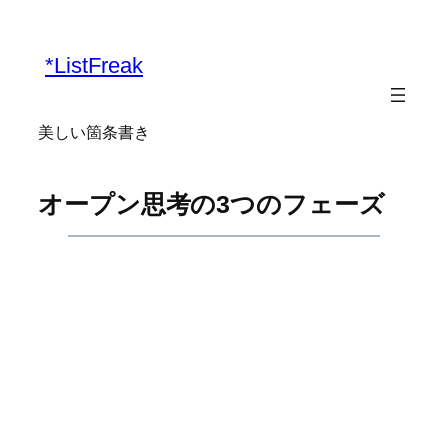
内
容
*ListFreak
を
ス
キ
美しい箇条書き
ッ
プ
オープン思考の3つのフェーズ