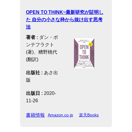
OPEN TO THINK~最新研究が証明し
た 自分の小さな枠から抜け出す思考
法
著者 :
ダン・ポ
ンテフラクト
(著)、糟野桃代
(翻訳)
出版社 :
あさ出
版
出版日 :
2020-
11-26
書籍情報
Amazon.co.jp
楽天Books