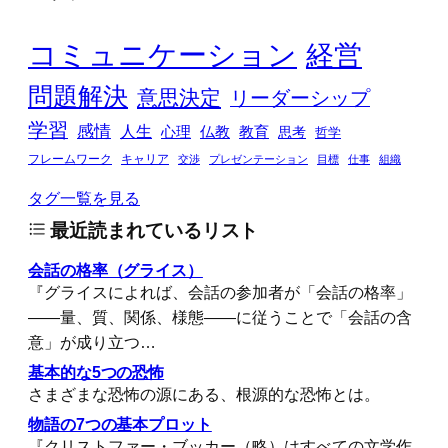
コミュニケーション
経営
問題解決
意思決定
リーダーシップ
学習
感情
人生
心理
仏教
教育
思考
哲学
フレームワーク
キャリア
交渉
プレゼンテーション
目標
仕事
組織
タグ一覧を見る
最近読まれているリスト
会話の格率（グライス）
『グライスによれば、会話の参加者が「会話の格率」
――量、質、関係、様態――に従うことで「会話の含
意」が成り立つ…
基本的な5つの恐怖
さまざまな恐怖の源にある、根源的な恐怖とは。
物語の7つの基本プロット
『クリストファー・ブッカー（略）はすべての文学作