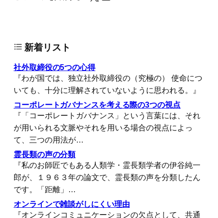
新着リスト
社外取締役の5つの心得
『わが国では、独立社外取締役の（究極の） 使命につ
いても、十分に理解されていないように思われる。』
コーポレートガバナンスを考える際の3つの視点
『「コーポレートガバナンス」という言葉には、それ
が用いられる文脈やそれを用いる場合の視点によっ
て、三つの用法が…
霊長類の声の分類
『私のお師匠でもある人類学・霊長類学者の伊谷純一
郎が、１９６３年の論文で、霊長類の声を分類したん
です。「距離」…
オンラインで雑談がしにくい理由
『オンラインコミュニケーションの欠点として、共通