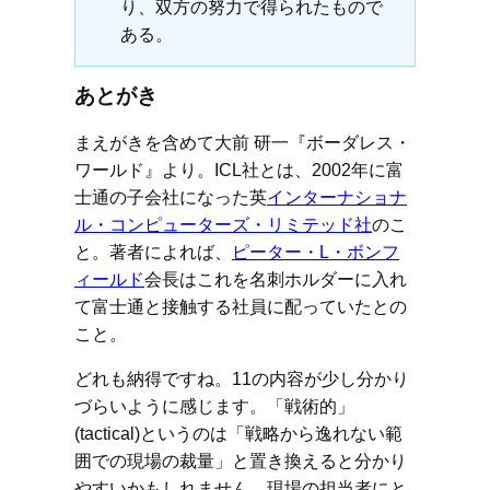
り、双方の努力で得られたもので
ある。
あとがき
まえがきを含めて大前 研一『ボーダレス・
ワールド』より。ICL社とは、2002年に富
士通の子会社になった英
インターナショナ
ル・コンピューターズ・リミテッド社
のこ
と。著者によれば、
ピーター・L・ボンフ
ィールド
会長はこれを名刺ホルダーに入れ
て富士通と接触する社員に配っていたとの
こと。
どれも納得ですね。11の内容が少し分かり
づらいように感じます。「戦術的」
(tactical)というのは「戦略から逸れない範
囲での現場の裁量」と置き換えると分かり
やすいかもしれません。現場の担当者にと