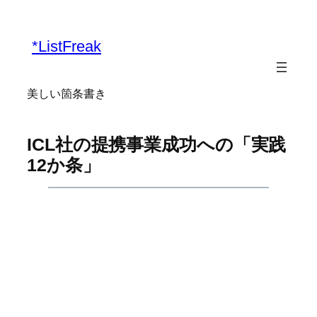
内
容
*ListFreak
を
ス
キ
美しい箇条書き
ッ
プ
ICL社の提携事業成功への「実践
12か条」