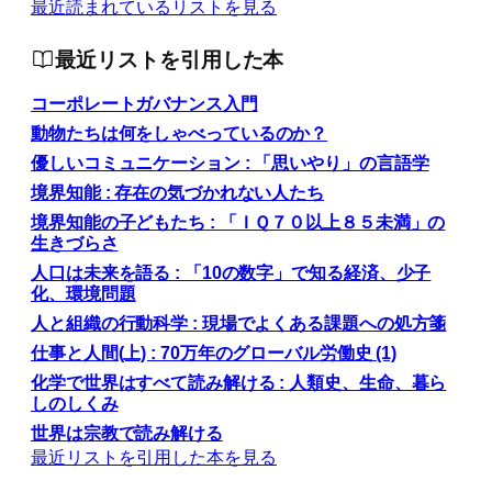
最近読まれているリストを見る
最近リストを引用した本
コーポレートガバナンス入門
動物たちは何をしゃべっているのか？
優しいコミュニケーション : 「思いやり」の言語学
境界知能 : 存在の気づかれない人たち
境界知能の子どもたち : 「ＩＱ７０以上８５未満」の
生きづらさ
人口は未来を語る : 「10の数字」で知る経済、少子
化、環境問題
人と組織の行動科学 : 現場でよくある課題への処方箋
仕事と人間(上) : 70万年のグローバル労働史 (1)
化学で世界はすべて読み解ける : 人類史、生命、暮ら
しのしくみ
世界は宗教で読み解ける
最近リストを引用した本を見る