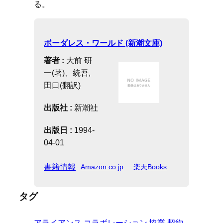
る。
ボーダレス・ワールド (新潮文庫)
著者 :
大前 研
一(著)、統吾,
田口(翻訳)
出版社 :
新潮社
出版日 :
1994-
04-01
書籍情報
Amazon.co.jp
楽天Books
タグ
アライアンス
コラボレーション
協業
契約