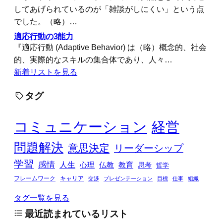
してあげられているのが「雑談がしにくい」という点
でした。（略）…
適応行動の3能力
『適応行動 (Adaptive Behavior) は（略）概念的、社会
的、実際的なスキルの集合体であり、人々…
新着リストを見る
タグ
コミュニケーション
経営
問題解決
意思決定
リーダーシップ
学習
感情
人生
心理
仏教
教育
思考
哲学
フレームワーク
キャリア
交渉
プレゼンテーション
目標
仕事
組織
タグ一覧を見る
最近読まれているリスト