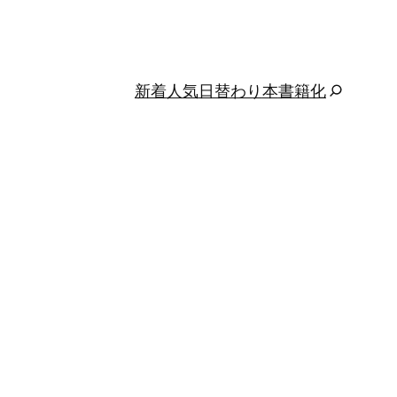
新着
人気
日替わり
本
書籍化