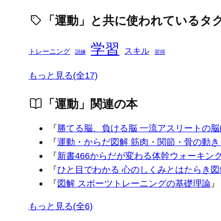
「運動」と共に使われているタ
学習
スキル
トレーニング
訓練
習得
もっと見る(全17)
「運動」関連の本
『
勝てる脳、負ける脳 一流アスリートの脳
『
運動・からだ図解 筋肉・関節・骨の動き
『
新書466からだが変わる体幹ウォーキング
『
ひと目でわかる 心のしくみとはたらき図
『
図解 スポーツトレーニングの基礎理論
』
もっと見る(全6)