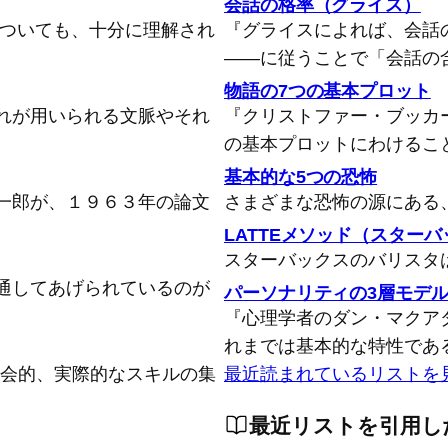
会話の格率（グライス）
についても、十分に理解され
『グライスによれば、会話
――に従うことで「会話の
物語の7つの基本プロット
れが用いられる文脈やそれ
『クリストファー・ブッカ
の基本プロットにわけるこ
基本的な5つの恐怖
一郎が、１９６３年の論文
さまざまな恐怖の源にある
LATTEメソッド（スター
スターバックスのバリスタ
通してあげられているのが
パーソナリティの3層モデ
『心理学者のダン・マクア
れまでは基本的な特性であ
念的、社会的、実際的なスキルの集
最近読まれているリストを
最近リストを引用し