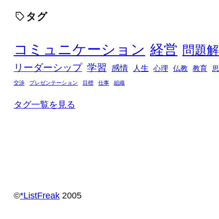
タグ
コミュニケーション
経営
問題解
リーダーシップ
学習
感情
人生
心理
仏教
教育
思
交渉
プレゼンテーション
目標
仕事
組織
タグ一覧を見る
©️
*ListFreak
2005