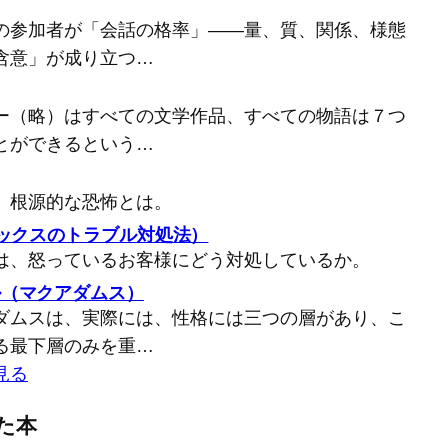
の参加者が「会話の格率」――量、質、関係、様態
含意」が成り立つ…
ー（略）はすべての文学作品、すべての物語は７つ
とができるという…
、根源的な恐怖とは。
バックスのトラブル対処法）
は、怒っているお客様にどう対処しているか。
ル（マクアダムス）
ダムスは、実際には、性格には三つの層があり、こ
る最下層のみを重…
見る
た本