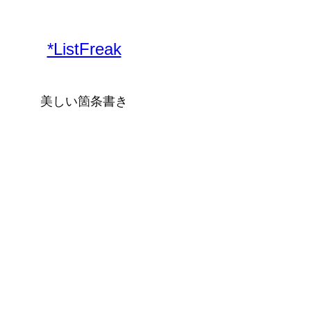
*ListFreak
美しい箇条書き