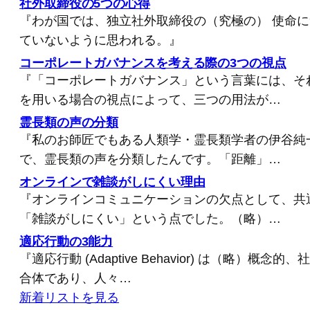
社外取締役の5つの心得
『わが国では、独立社外取締役の（究極の） 使命
ていないように思われる。』
コーポレートガバナンスを考える際の3つの視点
『「コーポレートガバナンス」という言葉には、そ
を用いる場合の視点によって、三つの用法が…
霊長類の声の分類
『私のお師匠でもある人類学・霊長類学者の伊谷純
で、霊長類の声を分類したんです。「距離」…
オンラインで雑談がしにくい理由
『オンラインコミュニケーションの欠点として、共
「雑談がしにくい」という点でした。（略）…
適応行動の3能力
『適応行動 (Adaptive Behavior) は（略）概
合体であり、人々…
新着リストを見る