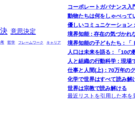
コーポレートガバナンス入
動物たちは何をしゃべって
優しいコミュニケーション 
決
意思決定
境界知能 : 存在の気づかれ
境界知能の子どもたち : 
考
哲学
フレームワーク
キャリア
人口は未来を語る : 「1
人と組織の行動科学 : 現
仕事と人間(上) : 70万年の
化学で世界はすべて読み解け
世界は宗教で読み解ける
最近リストを引用した本を