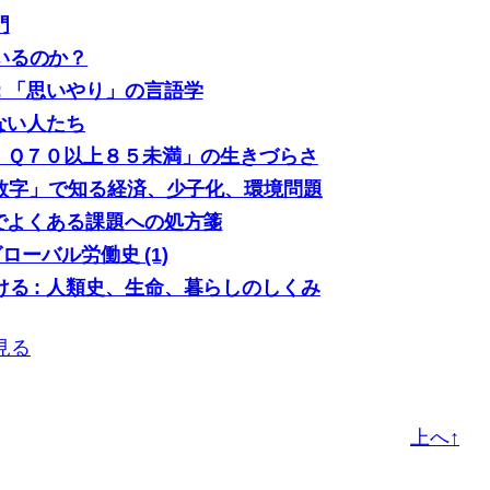
門
いるのか？
: 「思いやり」の言語学
ない人たち
「ＩＱ７０以上８５未満」の生きづらさ
0の数字」で知る経済、少子化、環境問題
場でよくある課題への処方箋
グローバル労働史 (1)
る : 人類史、生命、暮らしのしくみ
見る
上へ↑