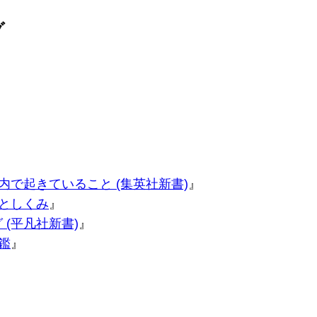
グ
内で起きていること (集英社新書)
』
としくみ
』
 (平凡社新書)
』
鑑
』