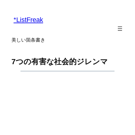
内
容
*ListFreak
を
ス
キ
美しい箇条書き
ッ
プ
7つの有害な社会的ジレンマ