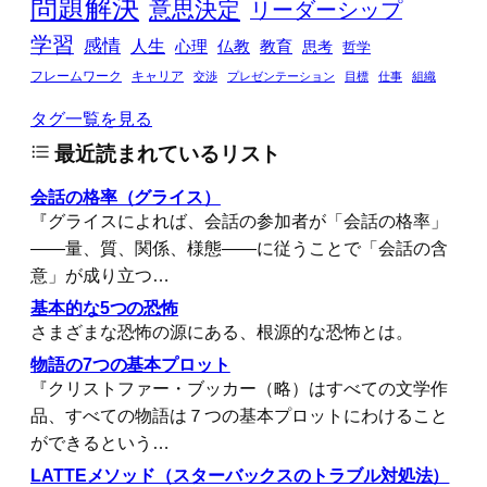
問題解決
意思決定
リーダーシップ
学習
感情
人生
心理
仏教
教育
思考
哲学
フレームワーク
キャリア
交渉
プレゼンテーション
目標
仕事
組織
タグ一覧を見る
最近読まれているリスト
会話の格率（グライス）
『グライスによれば、会話の参加者が「会話の格率」
――量、質、関係、様態――に従うことで「会話の含
意」が成り立つ…
基本的な5つの恐怖
さまざまな恐怖の源にある、根源的な恐怖とは。
物語の7つの基本プロット
『クリストファー・ブッカー（略）はすべての文学作
品、すべての物語は７つの基本プロットにわけること
ができるという…
LATTEメソッド（スターバックスのトラブル対処法）