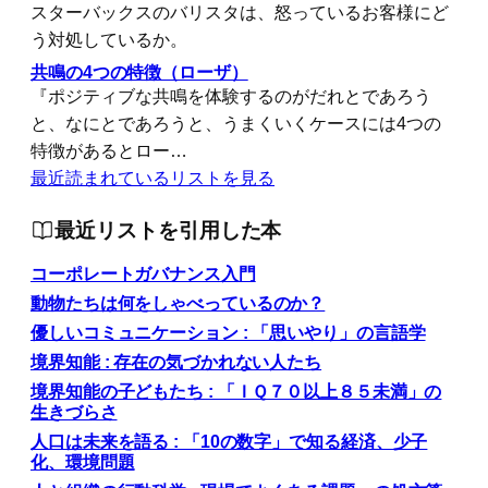
スターバックスのバリスタは、怒っているお客様にど
う対処しているか。
共鳴の4つの特徴（ローザ）
『ポジティブな共鳴を体験するのがだれとであろう
と、なにとであろうと、うまくいくケースには4つの
特徴があるとロー…
最近読まれているリストを見る
最近リストを引用した本
コーポレートガバナンス入門
動物たちは何をしゃべっているのか？
優しいコミュニケーション : 「思いやり」の言語学
境界知能 : 存在の気づかれない人たち
境界知能の子どもたち : 「ＩＱ７０以上８５未満」の
生きづらさ
人口は未来を語る : 「10の数字」で知る経済、少子
化、環境問題