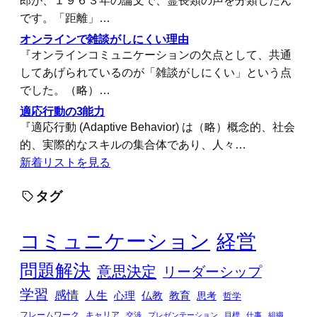
です。「距離」…
オンラインで雑談がしにくい理由
『オンラインコミュニケーションの欠点として、共通
してあげられているのが「雑談がしにくい」という点
でした。（略）…
適応行動の3能力
『適応行動 (Adaptive Behavior) は（略）概念的、社会
的、実際的なスキルの集合体であり、人々…
新着リストを見る
タグ
コミュニケーション
経営
問題解決
意思決定
リーダーシップ
学習
感情
人生
心理
仏教
教育
思考
哲学
フレームワーク
キャリア
交渉
プレゼンテーション
目標
仕事
組織