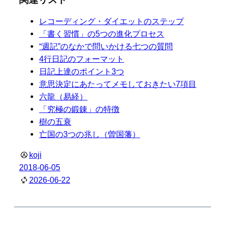
レコーディング・ダイエットのステップ
「書く習慣」の5つの進化プロセス
“週記”のなかで問いかける七つの質問
4行日記のフォーマット
日記上達のポイント3つ
意思決定にあたってメモしておきたい7項目
六龍（易経）
「究極の鍛錬」の特徴
樹の五衰
亡国の3つの兆し（曽国藩）
koji
2018-06-05
2026-06-22