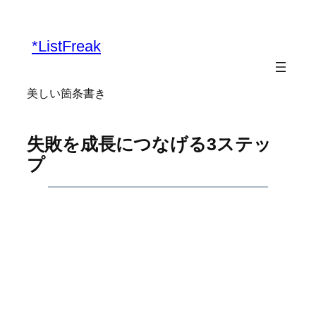
内
容
*ListFreak
を
ス
キ
美しい箇条書き
ッ
プ
失敗を成長につなげる3ステッ
プ