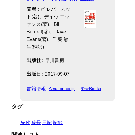
著者 :
ビル バーネッ
ト(著)、デイヴ エヴ
ァンス(著)、Bill
Burnett(著)、Dave
Evans(著)、千葉 敏
生(翻訳)
出版社 :
早川書房
出版日 :
2017-09-07
書籍情報
Amazon.co.jp
楽天Books
タグ
失敗
成長
日記
記録
関連リスト