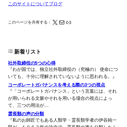
このサイトについて
ブログ
X
メール
このページの情報をクリップボードにコピーする
このページを共有する：
新着リスト
社外取締役の5つの心得
『わが国では、独立社外取締役の（究極の） 使命につ
いても、十分に理解されていないように思われる。』
コーポレートガバナンスを考える際の3つの視点
『「コーポレートガバナンス」という言葉には、それ
が用いられる文脈やそれを用いる場合の視点によっ
て、三つの用法が…
霊長類の声の分類
『私のお師匠でもある人類学・霊長類学者の伊谷純一
郎が、１９６３年の論文で、霊長類の声を分類したん