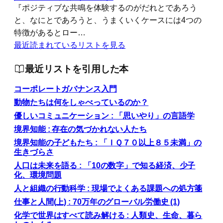
『ポジティブな共鳴を体験するのがだれとであろう
と、なにとであろうと、うまくいくケースには4つの
特徴があるとロー…
最近読まれているリストを見る
最近リストを引用した本
コーポレートガバナンス入門
動物たちは何をしゃべっているのか？
優しいコミュニケーション : 「思いやり」の言語学
境界知能 : 存在の気づかれない人たち
境界知能の子どもたち : 「ＩＱ７０以上８５未満」の
生きづらさ
人口は未来を語る : 「10の数字」で知る経済、少子
化、環境問題
人と組織の行動科学 : 現場でよくある課題への処方箋
仕事と人間(上) : 70万年のグローバル労働史 (1)
化学で世界はすべて読み解ける : 人類史、生命、暮ら