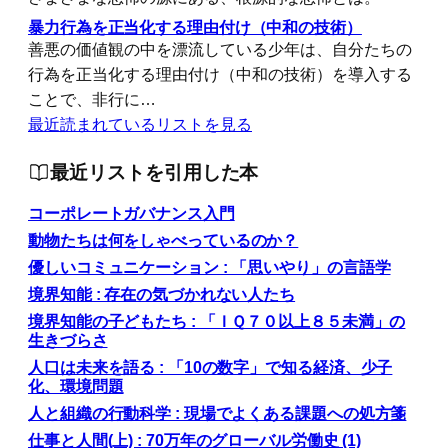
暴力行為を正当化する理由付け（中和の技術）
善悪の価値観の中を漂流している少年は、自分たちの
行為を正当化する理由付け（中和の技術）を導入する
ことで、非行に…
最近読まれているリストを見る
最近リストを引用した本
コーポレートガバナンス入門
動物たちは何をしゃべっているのか？
優しいコミュニケーション : 「思いやり」の言語学
境界知能 : 存在の気づかれない人たち
境界知能の子どもたち : 「ＩＱ７０以上８５未満」の
生きづらさ
人口は未来を語る : 「10の数字」で知る経済、少子
化、環境問題
人と組織の行動科学 : 現場でよくある課題への処方箋
仕事と人間(上) : 70万年のグローバル労働史 (1)