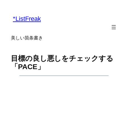
内
容
*ListFreak
を
ス
キ
美しい箇条書き
ッ
プ
目標の良し悪しをチェックする
「PACE」