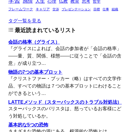
学習
感情
人生
心理
仏教
教育
思考
哲学
フレームワーク
キャリア
交渉
プレゼンテーション
目標
仕事
組織
タグ一覧を見る
最近読まれているリスト
会話の格率（グライス）
『グライスによれば、会話の参加者が「会話の格率」
――量、質、関係、様態――に従うことで「会話の含
意」が成り立つ…
物語の7つの基本プロット
『クリストファー・ブッカー（略）はすべての文学作
品、すべての物語は７つの基本プロットにわけること
ができるという…
LATTEメソッド（スターバックスのトラブル対処法）
スターバックスのバリスタは、怒っているお客様にど
う対処しているか。
基本的な5つの恐怖
さまざまな恐怖の源にある、根源的な恐怖とは。