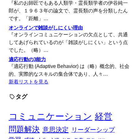
『私のお師匠でもある人類学・霊長類学者の伊谷純一
郎が、１９６３年の論文で、霊長類の声を分類したん
です。「距離」…
オンラインで雑談がしにくい理由
『オンラインコミュニケーションの欠点として、共通
してあげられているのが「雑談がしにくい」という点
でした。（略）…
適応行動の3能力
『適応行動 (Adaptive Behavior) は（略）概念的、社会
的、実際的なスキルの集合体であり、人々…
新着リストを見る
タグ
コミュニケーション
経営
問題解決
意思決定
リーダーシップ