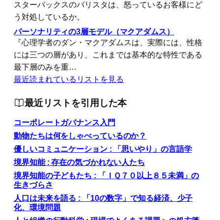
スターバックスのバリスタは、怒っているお客様にど
う対処しているか。
パーソナリティの3層モデル（マクアダムス）
『心理学者のダン・マクアダムスは、実際には、性格
には三つの層があり、これまでは基本的な特性である
最下層のみを重…
最近読まれているリストを見る
最近リストを引用した本
コーポレートガバナンス入門
動物たちは何をしゃべっているのか？
優しいコミュニケーション : 「思いやり」の言語学
境界知能 : 存在の気づかれない人たち
境界知能の子どもたち : 「ＩＱ７０以上８５未満」の
生きづらさ
人口は未来を語る : 「10の数字」で知る経済、少子
化、環境問題