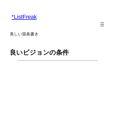
内
容
*ListFreak
を
ス
キ
美しい箇条書き
ッ
プ
良いビジョンの条件