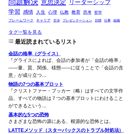
問題解決
意思決定
リーダーシップ
学習
感情
人生
心理
仏教
教育
思考
哲学
フレームワーク
キャリア
交渉
プレゼンテーション
目標
仕事
組織
タグ一覧を見る
最近読まれているリスト
会話の格率（グライス）
『グライスによれば、会話の参加者が「会話の格率」
――量、質、関係、様態――に従うことで「会話の含
意」が成り立つ…
物語の7つの基本プロット
『クリストファー・ブッカー（略）はすべての文学作
品、すべての物語は７つの基本プロットにわけること
ができるという…
基本的な5つの恐怖
さまざまな恐怖の源にある、根源的な恐怖とは。
LATTEメソッド（スターバックスのトラブル対処法）