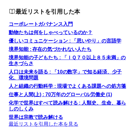
最近リストを引用した本
コーポレートガバナンス入門
動物たちは何をしゃべっているのか？
優しいコミュニケーション : 「思いやり」の言語学
境界知能 : 存在の気づかれない人たち
境界知能の子どもたち : 「ＩＱ７０以上８５未満」の
生きづらさ
人口は未来を語る : 「10の数字」で知る経済、少子
化、環境問題
人と組織の行動科学 : 現場でよくある課題への処方箋
仕事と人間(上) : 70万年のグローバル労働史 (1)
化学で世界はすべて読み解ける : 人類史、生命、暮ら
しのしくみ
世界は宗教で読み解ける
最近リストを引用した本を見る