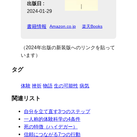
出版日 :
2024-01-29
書籍情報
Amazon.co.jp
楽天Books
（2024年出版の新装版へのリンクを貼って
います）
タグ
体験
挫折
物語
生の可能性
病気
関連リスト
自分を立て直す3つのステップ
一人称的体験科学の4条件
死の特徴（ハイデガー）
信頼につながる7つの行動