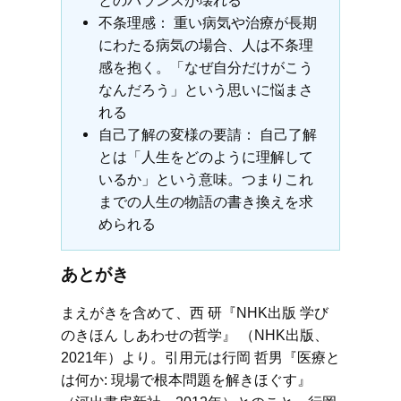
とのバランスが壊れる
不条理感： 重い病気や治療が長期
にわたる病気の場合、人は不条理
感を抱く。「なぜ自分だけがこう
なんだろう」という思いに悩まさ
れる
自己了解の変様の要請： 自己了解
とは「人生をどのように理解して
いるか」という意味。つまりこれ
までの人生の物語の書き換えを求
められる
あとがき
まえがきを含めて、西 研『NHK出版 学び
のきほん しあわせの哲学』 （NHK出版、
2021年）より。引用元は行岡 哲男『医療と
は何か: 現場で根本問題を解きほぐす』