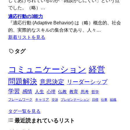
してあげられているのが「雑談がしにくい」という点
でした。（略）…
適応行動の3能力
『適応行動 (Adaptive Behavior) は（略）概念的、社会
的、実際的なスキルの集合体であり、人々…
新着リストを見る
タグ
コミュニケーション
経営
問題解決
意思決定
リーダーシップ
学習
感情
人生
心理
仏教
教育
思考
哲学
フレームワーク
キャリア
交渉
プレゼンテーション
目標
仕事
組織
タグ一覧を見る
最近読まれているリスト