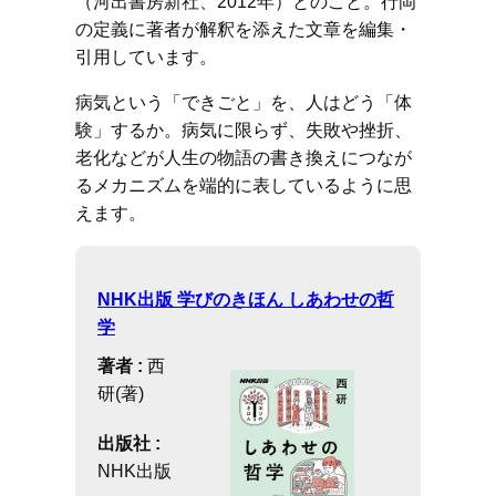
（河出書房新社、2012年）とのこと。行岡
の定義に著者が解釈を添えた文章を編集・
引用しています。
病気という「できごと」を、人はどう「体
験」するか。病気に限らず、失敗や挫折、
老化などが人生の物語の書き換えにつなが
るメカニズムを端的に表しているように思
えます。
NHK出版 学びのきほん しあわせの哲
学
著者 :
西
研(著)
出版社 :
NHK出版