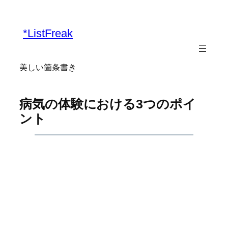
内
容
*ListFreak
を
ス
キ
美しい箇条書き
ッ
プ
病気の体験における3つのポイ
ント