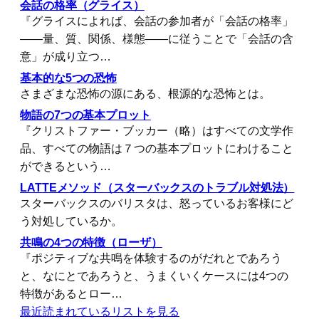
会話の格率（グライス）
『グライスによれば、会話の参加者が「会話の格率」
――量、質、関係、様態――に従うことで「会話の含
意」が成り立つ…
基本的な5つの恐怖
さまざまな恐怖の源にある、根源的な恐怖とは。
物語の7つの基本プロット
『クリストファー・ブッカー（略）はすべての文学作
品、すべての物語は７つの基本プロットにわけること
ができるという…
LATTEメソッド（スターバックスのトラブル対処法）
スターバックスのバリスタは、怒っているお客様にど
う対処しているか。
共鳴の4つの特徴（ローザ）
『ポジティブな共鳴を体験するのがだれとであろう
と、なにとであろうと、うまくいくケースには4つの
特徴があるとロー…
最近読まれているリストを見る