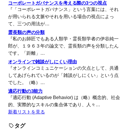
コーポレートガバナンスを考える際の3つの視点
『「コーポレートガバナンス」という言葉には、それ
が用いられる文脈やそれを用いる場合の視点によっ
て、三つの用法が…
霊長類の声の分類
『私のお師匠でもある人類学・霊長類学者の伊谷純一
郎が、１９６３年の論文で、霊長類の声を分類したん
です。「距離」…
オンラインで雑談がしにくい理由
『オンラインコミュニケーションの欠点として、共通
してあげられているのが「雑談がしにくい」という点
でした。（略）…
適応行動の3能力
『適応行動 (Adaptive Behavior) は（略）概念的、社会
的、実際的なスキルの集合体であり、人々…
新着リストを見る
タグ