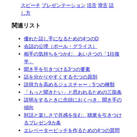
スピーチ
プレゼンテーション
活舌
滑舌
話
し方
関連リスト
優れた話し手になるための4つのD
会話の公理（ポール・グライス）
相手の気持ちをつかむ、あいさつの「1往復
半」
聞き手を引きつける3つの要素
話を分かりやすくする七つの原則
説得力を高めるジェスチャー：5つの種類
「もっと聞きたい」と思われるための三箇条
説明をするときに念頭におくべき、聞き手の
傾向
対話と楽しさで共感を生む、聴衆を引きつけ
るプレゼン9カ条
エレベーターピッチを作るための4つの質問