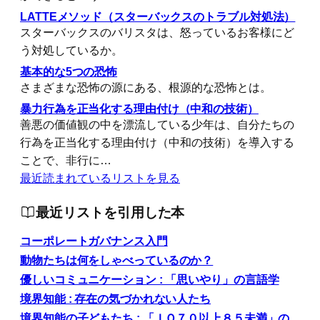
LATTEメソッド（スターバックスのトラブル対処法）
スターバックスのバリスタは、怒っているお客様にど
う対処しているか。
基本的な5つの恐怖
さまざまな恐怖の源にある、根源的な恐怖とは。
暴力行為を正当化する理由付け（中和の技術）
善悪の価値観の中を漂流している少年は、自分たちの
行為を正当化する理由付け（中和の技術）を導入する
ことで、非行に…
最近読まれているリストを見る
最近リストを引用した本
コーポレートガバナンス入門
動物たちは何をしゃべっているのか？
優しいコミュニケーション : 「思いやり」の言語学
境界知能 : 存在の気づかれない人たち
境界知能の子どもたち : 「ＩＱ７０以上８５未満」の