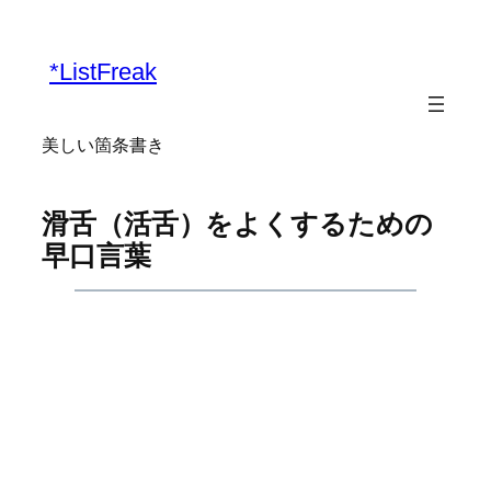
内
容
*ListFreak
を
ス
キ
美しい箇条書き
ッ
プ
滑舌（活舌）をよくするための
早口言葉