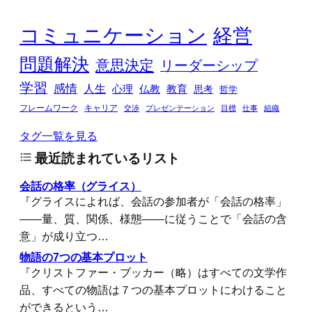
コミュニケーション
経営
問題解決
意思決定
リーダーシップ
学習
感情
人生
心理
仏教
教育
思考
哲学
フレームワーク
キャリア
交渉
プレゼンテーション
目標
仕事
組織
タグ一覧を見る
最近読まれているリスト
会話の格率（グライス）
『グライスによれば、会話の参加者が「会話の格率」
――量、質、関係、様態――に従うことで「会話の含
意」が成り立つ…
物語の7つの基本プロット
『クリストファー・ブッカー（略）はすべての文学作
品、すべての物語は７つの基本プロットにわけること
ができるという…