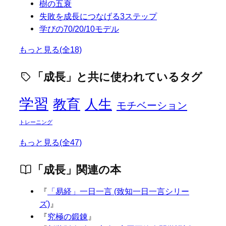
樹の五衰
失敗を成長につなげる3ステップ
学びの70/20/10モデル
もっと見る(全18)
「成長」と共に使われているタグ
学習
人生
教育
モチベーション
トレーニング
もっと見る(全47)
「成長」関連の本
『
「易経」一日一言 (致知一日一言シリー
ズ)
』
『
究極の鍛錬
』