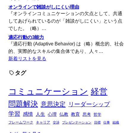
オンラインで雑談がしにくい理由
『オンラインコミュニケーションの欠点として、共通
してあげられているのが「雑談がしにくい」という点
でした。（略）…
適応行動の3能力
『適応行動 (Adaptive Behavior) は（略）概念的、社会
的、実際的なスキルの集合体であり、人々…
新着リストを見る
タグ
コミュニケーション
経営
問題解決
意思決定
リーダーシップ
学習
感情
人生
心理
仏教
教育
思考
哲学
フレームワーク
キャリア
交渉
プレゼンテーション
目標
仕事
組織