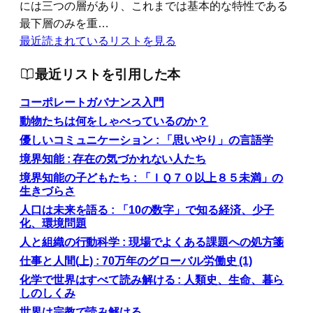
には三つの層があり、これまでは基本的な特性である
最下層のみを重…
最近読まれているリストを見る
最近リストを引用した本
コーポレートガバナンス入門
動物たちは何をしゃべっているのか？
優しいコミュニケーション : 「思いやり」の言語学
境界知能 : 存在の気づかれない人たち
境界知能の子どもたち : 「ＩＱ７０以上８５未満」の
生きづらさ
人口は未来を語る : 「10の数字」で知る経済、少子
化、環境問題
人と組織の行動科学 : 現場でよくある課題への処方箋
仕事と人間(上) : 70万年のグローバル労働史 (1)
化学で世界はすべて読み解ける : 人類史、生命、暮ら
しのしくみ
世界は宗教で読み解ける