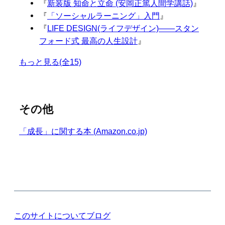
『
新装版 知命と立命 (安岡正篤人間学講話)
』
『
「ソーシャルラーニング」入門
』
『
LIFE DESIGN(ライフデザイン)――スタン
フォード式 最高の人生設計
』
もっと見る(全15)
その他
「成長」に関する本 (Amazon.co.jp)
このサイトについて
ブログ