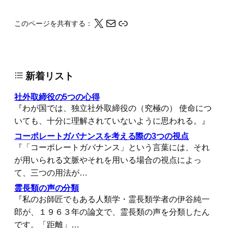
X
メール
このページの情報をクリップボードにコピーする
このページを共有する：
新着リスト
社外取締役の5つの心得
『わが国では、独立社外取締役の（究極の） 使命につ
いても、十分に理解されていないように思われる。』
コーポレートガバナンスを考える際の3つの視点
『「コーポレートガバナンス」という言葉には、それ
が用いられる文脈やそれを用いる場合の視点によっ
て、三つの用法が…
霊長類の声の分類
『私のお師匠でもある人類学・霊長類学者の伊谷純一
郎が、１９６３年の論文で、霊長類の声を分類したん
です。「距離」…