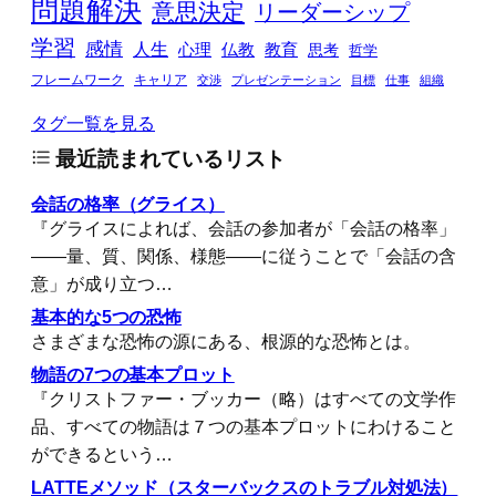
問題解決
意思決定
リーダーシップ
学習
感情
人生
心理
仏教
教育
思考
哲学
フレームワーク
キャリア
交渉
プレゼンテーション
目標
仕事
組織
タグ一覧を見る
最近読まれているリスト
会話の格率（グライス）
『グライスによれば、会話の参加者が「会話の格率」
――量、質、関係、様態――に従うことで「会話の含
意」が成り立つ…
基本的な5つの恐怖
さまざまな恐怖の源にある、根源的な恐怖とは。
物語の7つの基本プロット
『クリストファー・ブッカー（略）はすべての文学作
品、すべての物語は７つの基本プロットにわけること
ができるという…
LATTEメソッド（スターバックスのトラブル対処法）