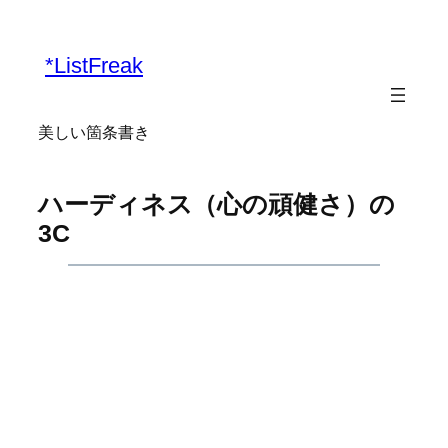
内
容
*ListFreak
を
ス
キ
美しい箇条書き
ッ
プ
ハーディネス（心の頑健さ）の
3C