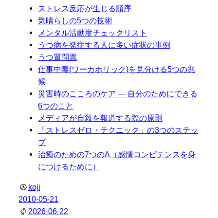
ストレス反応が生じる順序
気晴らしの5つの技術
メンタル活動度チェックリスト
うつ病を発症する人に多い症状の事例
うつ質問票
仕事中毒(ワーカホリック)を見分ける5つの兆
候
災害時のこころのケア ― 自分のためにできる
6つのこと
メディアが自殺を報道する際の原則
「ストレスゼロ・テクニック」の3つのステッ
プ
治癒のための7つのA（感情コンピテンスを身
につけるために）
koji
2010-05-21
2026-06-22