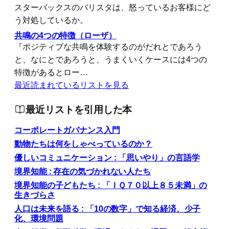
スターバックスのバリスタは、怒っているお客様にど
う対処しているか。
共鳴の4つの特徴（ローザ）
『ポジティブな共鳴を体験するのがだれとであろう
と、なにとであろうと、うまくいくケースには4つの
特徴があるとロー…
最近読まれているリストを見る
最近リストを引用した本
コーポレートガバナンス入門
動物たちは何をしゃべっているのか？
優しいコミュニケーション : 「思いやり」の言語学
境界知能 : 存在の気づかれない人たち
境界知能の子どもたち : 「ＩＱ７０以上８５未満」の
生きづらさ
人口は未来を語る : 「10の数字」で知る経済、少子
化、環境問題