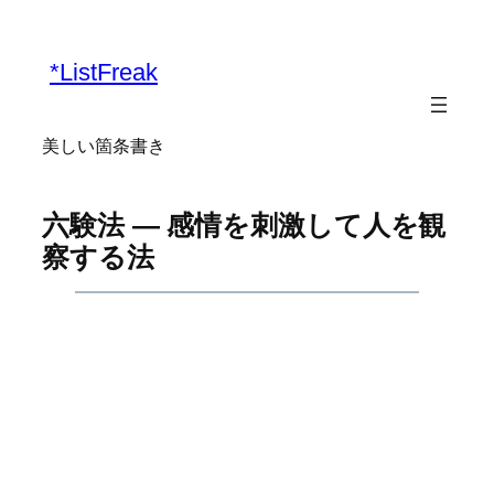
内
容
*ListFreak
を
ス
キ
美しい箇条書き
ッ
プ
六験法 ― 感情を刺激して人を観
察する法