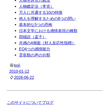
人物をみる八観法
人物鑑定法（李克）
万人に共通する10の特徴
他人を理解するための8つの問い
基本的な5つの恐怖
日本文学における感情表現の種類
四端説（孟子）
共感の4側面（対人反応性指標）
EQ4つの感情能力
霊長類の声の分類
koji
2010-01-12
2026-06-22
このサイトについて
ブログ