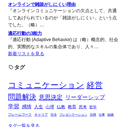
オンラインで雑談がしにくい理由
『オンラインコミュニケーションの欠点として、共通
してあげられているのが「雑談がしにくい」という点
でした。（略）…
適応行動の3能力
『適応行動 (Adaptive Behavior) は（略）概念的、社会
的、実際的なスキルの集合体であり、人々…
新着リストを見る
タグ
コミュニケーション
経営
問題解決
意思決定
リーダーシップ
学習
感情
人生
心理
仏教
教育
思考
哲学
フレームワーク
キャリア
交渉
プレゼンテーション
目標
仕事
組織
タグ一覧を見る