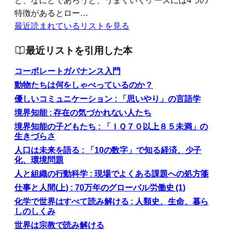
特徴があるとロー…
最近読まれているリストを見る
最近リストを引用した本
コーポレートガバナンス入門
動物たちは何をしゃべっているのか？
優しいコミュニケーション : 「思いやり」の言語学
境界知能 : 存在の気づかれない人たち
境界知能の子どもたち : 「ＩＱ７０以上８５未満」の
生きづらさ
人口は未来を語る : 「10の数字」で知る経済、少子
化、環境問題
人と組織の行動科学 : 現場でよくある課題への処方箋
仕事と人間(上) : 70万年のグローバル労働史 (1)
化学で世界はすべて読み解ける : 人類史、生命、暮ら
しのしくみ
世界は宗教で読み解ける