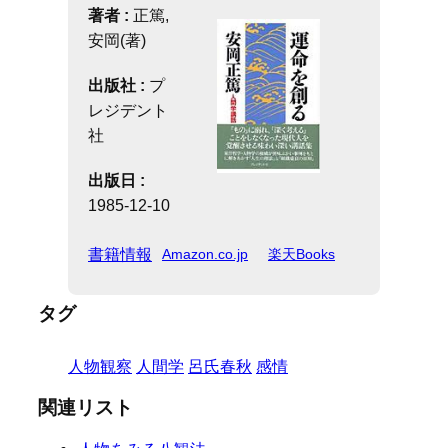
著者 :
正篤,
安岡(著)
出版社 :
プ
レジデント
社
出版日 :
1985-12-10
書籍情報
Amazon.co.jp
楽天Books
タグ
人物観察
人間学
呂氏春秋
感情
関連リスト