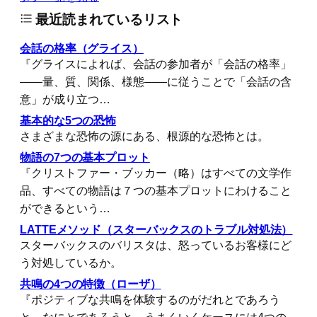
最近読まれているリスト
会話の格率（グライス）
『グライスによれば、会話の参加者が「会話の格率」
――量、質、関係、様態――に従うことで「会話の含
意」が成り立つ…
基本的な5つの恐怖
さまざまな恐怖の源にある、根源的な恐怖とは。
物語の7つの基本プロット
『クリストファー・ブッカー（略）はすべての文学作
品、すべての物語は７つの基本プロットにわけること
ができるという…
LATTEメソッド（スターバックスのトラブル対処法）
スターバックスのバリスタは、怒っているお客様にど
う対処しているか。
共鳴の4つの特徴（ローザ）
『ポジティブな共鳴を体験するのがだれとであろう
と、なにとであろうと、うまくいくケースには4つの