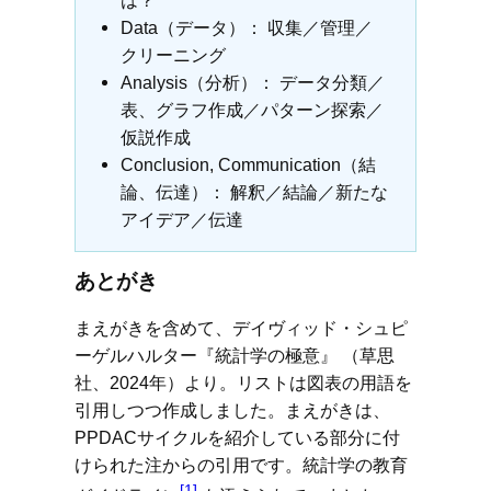
は？
Data（データ）： 収集／管理／
クリーニング
Analysis（分析）： データ分類／
表、グラフ作成／パターン探索／
仮説作成
Conclusion, Communication（結
論、伝達）： 解釈／結論／新たな
アイデア／伝達
あとがき
まえがきを含めて、デイヴィッド・シュピ
ーゲルハルター『統計学の極意』 （草思
社、2024年）より。リストは図表の用語を
引用しつつ作成しました。まえがきは、
PPDACサイクルを紹介している部分に付
けられた注からの引用です。統計学の教育
[1]