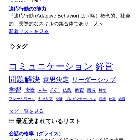
適応行動の3能力
『適応行動 (Adaptive Behavior) は（略）概念的、社会
的、実際的なスキルの集合体であり、人々…
新着リストを見る
タグ
コミュニケーション
経営
問題解決
意思決定
リーダーシップ
学習
感情
人生
心理
仏教
教育
思考
哲学
フレームワーク
キャリア
交渉
プレゼンテーション
目標
仕事
組織
タグ一覧を見る
最近読まれているリスト
会話の格率（グライス）