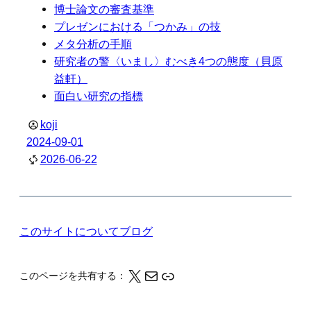
博士論文の審査基準
プレゼンにおける「つかみ」の技
メタ分析の手順
研究者の警〈いまし〉むべき4つの態度（貝原
益軒）
面白い研究の指標
koji
2024-09-01
2026-06-22
このサイトについて
ブログ
X
メール
このページの情報をクリップボードにコピーする
このページを共有する：