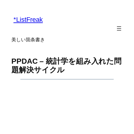
内
容
*ListFreak
を
ス
キ
美しい箇条書き
ッ
プ
PPDAC – 統計学を組み入れた問
題解決サイクル