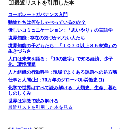
最近リストを引用した本
コーポレートガバナンス入門
動物たちは何をしゃべっているのか？
優しいコミュニケーション : 「思いやり」の言語学
境界知能 : 存在の気づかれない人たち
境界知能の子どもたち : 「ＩＱ７０以上８５未満」の
生きづらさ
人口は未来を語る : 「10の数字」で知る経済、少子
化、環境問題
人と組織の行動科学 : 現場でよくある課題への処方箋
仕事と人間(上) : 70万年のグローバル労働史 (1)
化学で世界はすべて読み解ける : 人類史、生命、暮ら
しのしくみ
世界は宗教で読み解ける
最近リストを引用した本を見る