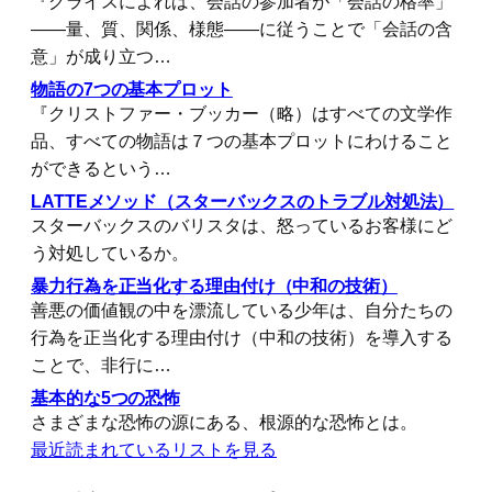
『グライスによれば、会話の参加者が「会話の格率」
――量、質、関係、様態――に従うことで「会話の含
意」が成り立つ…
物語の7つの基本プロット
『クリストファー・ブッカー（略）はすべての文学作
品、すべての物語は７つの基本プロットにわけること
ができるという…
LATTEメソッド（スターバックスのトラブル対処法）
スターバックスのバリスタは、怒っているお客様にど
う対処しているか。
暴力行為を正当化する理由付け（中和の技術）
善悪の価値観の中を漂流している少年は、自分たちの
行為を正当化する理由付け（中和の技術）を導入する
ことで、非行に…
基本的な5つの恐怖
さまざまな恐怖の源にある、根源的な恐怖とは。
最近読まれているリストを見る