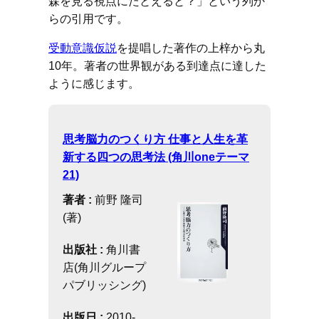
森を見る視点にたとえると？」という列か
らの引用です。
受動意識仮説
を提唱した著作の上梓から丸
10年。著者の世界観がある到達点に達した
ように感じます。
思考脳力のつくり方 仕事と人生を革
新する四つの思考法 (角川oneテーマ
21)
著者 :
前野 隆司
(著)
出版社 :
角川書
店(角川グループ
パブリッシング)
出版日 :
2010-