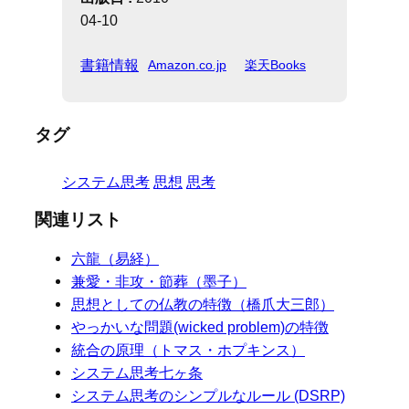
04-10
書籍情報
Amazon.co.jp
楽天Books
タグ
システム思考
思想
思考
関連リスト
六龍（易経）
兼愛・非攻・節葬（墨子）
思想としての仏教の特徴（橋爪大三郎）
やっかいな問題(wicked problem)の特徴
統合の原理（トマス・ホプキンス）
システム思考七ヶ条
システム思考のシンプルなルール (DSRP)