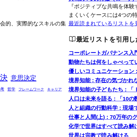
『ポジティブな共鳴を体験
まくいくケースには4つの
念的、社会的、実際的なスキルの集
最近読まれているリストを
最近リストを引用し
コーポレートガバナンス入
動物たちは何をしゃべって
優しいコミュニケーション 
決
意思決定
境界知能 : 存在の気づかれ
境界知能の子どもたち : 
考
哲学
フレームワーク
キャリア
人口は未来を語る : 「1
人と組織の行動科学 : 現
仕事と人間(上) : 70万年の
化学で世界はすべて読み解け
世界は宗教で読み解ける