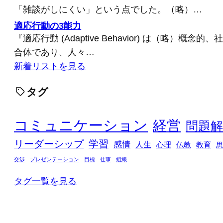
「雑談がしにくい」という点でした。（略）…
適応行動の3能力
『適応行動 (Adaptive Behavior) は（略）概
合体であり、人々…
新着リストを見る
タグ
コミュニケーション
経営
問題解
リーダーシップ
学習
感情
人生
心理
仏教
教育
思
交渉
プレゼンテーション
目標
仕事
組織
タグ一覧を見る