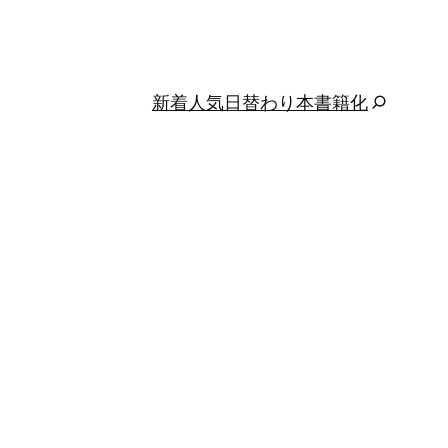
新着
人気
日替わり
本
書籍化