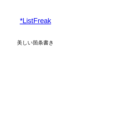
内
容
*ListFreak
を
ス
キ
美しい箇条書き
ッ
プ