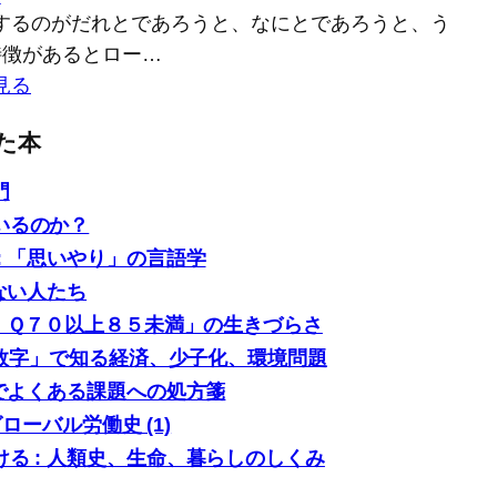
するのがだれとであろうと、なにとであろうと、う
特徴があるとロー…
見る
た本
門
いるのか？
: 「思いやり」の言語学
ない人たち
「ＩＱ７０以上８５未満」の生きづらさ
0の数字」で知る経済、少子化、環境問題
場でよくある課題への処方箋
グローバル労働史 (1)
る : 人類史、生命、暮らしのしくみ