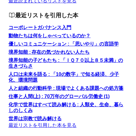
最近読まれているリストを見る
最近リストを引用した本
コーポレートガバナンス入門
動物たちは何をしゃべっているのか？
優しいコミュニケーション : 「思いやり」の言語学
境界知能 : 存在の気づかれない人たち
境界知能の子どもたち : 「ＩＱ７０以上８５未満」の
生きづらさ
人口は未来を語る : 「10の数字」で知る経済、少子
化、環境問題
人と組織の行動科学 : 現場でよくある課題への処方箋
仕事と人間(上) : 70万年のグローバル労働史 (1)
化学で世界はすべて読み解ける : 人類史、生命、暮ら
しのしくみ
世界は宗教で読み解ける
最近リストを引用した本を見る