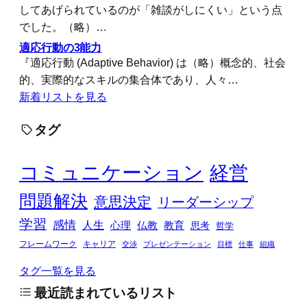
してあげられているのが「雑談がしにくい」という点
でした。（略）…
適応行動の3能力
『適応行動 (Adaptive Behavior) は（略）概念的、社会
的、実際的なスキルの集合体であり、人々…
新着リストを見る
タグ
コミュニケーション
経営
問題解決
意思決定
リーダーシップ
学習
感情
人生
心理
仏教
教育
思考
哲学
フレームワーク
キャリア
交渉
プレゼンテーション
目標
仕事
組織
タグ一覧を見る
最近読まれているリスト