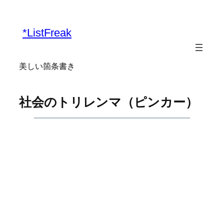
内
容
*ListFreak
を
ス
キ
美しい箇条書き
ッ
プ
社会のトリレンマ（ピンカー）