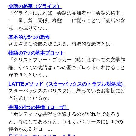
会話の格率（グライス）
『グライスによれば、会話の参加者が「会話の格率」
――量、質、関係、様態――に従うことで「会話の含
意」が成り立つ…
基本的な5つの恐怖
さまざまな恐怖の源にある、根源的な恐怖とは。
物語の7つの基本プロット
『クリストファー・ブッカー（略）はすべての文学作
品、すべての物語は７つの基本プロットにわけること
ができるという…
LATTEメソッド（スターバックスのトラブル対処法）
スターバックスのバリスタは、怒っているお客様にど
う対処しているか。
共鳴の4つの特徴（ローザ）
『ポジティブな共鳴を体験するのがだれとであろう
と、なにとであろうと、うまくいくケースには4つの
特徴があるとロー…