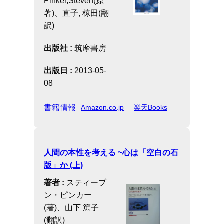
Pinker,Steven(原
著)、直子, 椋田(翻
訳)
出版社 :
筑摩書房
出版日 :
2013-05-
08
書籍情報
Amazon.co.jp
楽天Books
人間の本性を考える ~心は「空白の石
版」か (上)
著者 :
スティーブ
ン・ピンカー
(著)、山下 篤子
(翻訳)