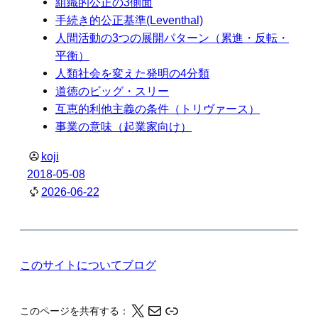
組織的公正の3側面
手続き的公正基準(Leventhal)
人間活動の3つの展開パターン（累進・反転・
平衡）
人類社会を変えた発明の4分類
道徳のビッグ・スリー
互恵的利他主義の条件（トリヴァース）
事業の意味（起業家向け）
koji
2018-05-08
2026-06-22
このサイトについて
ブログ
X
メール
このページの情報をクリップボードにコピーする
このページを共有する：