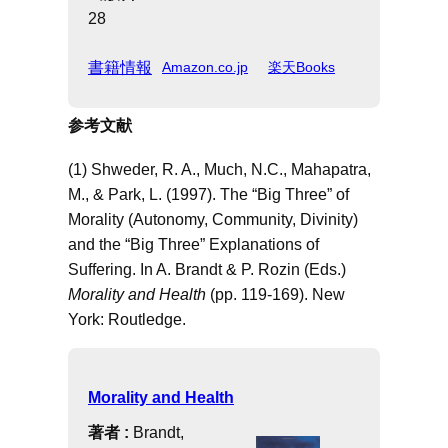
28
書籍情報
Amazon.co.jp
楽天Books
参考文献
(1) Shweder, R. A., Much, N.C., Mahapatra,
M., & Park, L. (1997). The “Big Three” of
Morality (Autonomy, Community, Divinity)
and the “Big Three” Explanations of
Suffering. In A. Brandt & P. Rozin (Eds.)
Morality and Health
(pp. 119-169). New
York: Routledge.
Morality and Health
著者 :
Brandt,