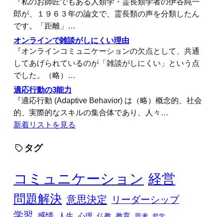
『私のお師匠でもある人類学・霊長類学者の伊谷純一
郎が、１９６３年の論文で、霊長類の声を分類したん
です。「距離」…
オンラインで雑談がしにくい理由
『オンラインコミュニケーションの欠点として、共通
してあげられているのが「雑談がしにくい」という点
でした。（略）…
適応行動の3能力
『適応行動 (Adaptive Behavior) は（略）概念的、社会
的、実際的なスキルの集合体であり、人々…
新着リストを見る
タグ
コミュニケーション
経営
問題解決
意思決定
リーダーシップ
学習
感情
人生
心理
仏教
教育
思考
哲学