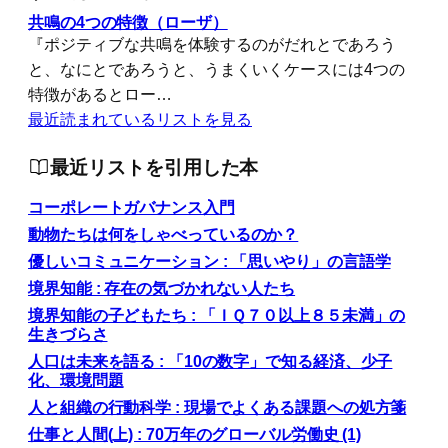
共鳴の4つの特徴（ローザ）
『ポジティブな共鳴を体験するのがだれとであろう
と、なにとであろうと、うまくいくケースには4つの
特徴があるとロー…
最近読まれているリストを見る
最近リストを引用した本
コーポレートガバナンス入門
動物たちは何をしゃべっているのか？
優しいコミュニケーション : 「思いやり」の言語学
境界知能 : 存在の気づかれない人たち
境界知能の子どもたち : 「ＩＱ７０以上８５未満」の
生きづらさ
人口は未来を語る : 「10の数字」で知る経済、少子
化、環境問題
人と組織の行動科学 : 現場でよくある課題への処方箋
仕事と人間(上) : 70万年のグローバル労働史 (1)