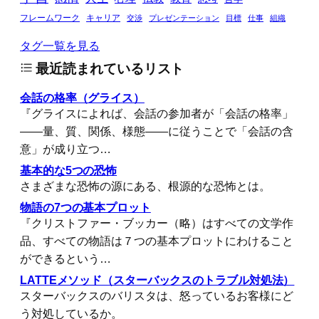
フレームワーク
キャリア
交渉
プレゼンテーション
目標
仕事
組織
タグ一覧を見る
最近読まれているリスト
会話の格率（グライス）
『グライスによれば、会話の参加者が「会話の格率」
――量、質、関係、様態――に従うことで「会話の含
意」が成り立つ…
基本的な5つの恐怖
さまざまな恐怖の源にある、根源的な恐怖とは。
物語の7つの基本プロット
『クリストファー・ブッカー（略）はすべての文学作
品、すべての物語は７つの基本プロットにわけること
ができるという…
LATTEメソッド（スターバックスのトラブル対処法）
スターバックスのバリスタは、怒っているお客様にど
う対処しているか。