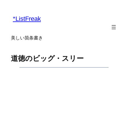
内
容
*ListFreak
を
ス
キ
美しい箇条書き
ッ
プ
道徳のビッグ・スリー