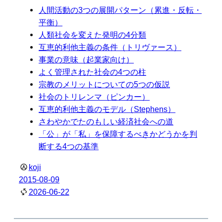
人間活動の3つの展開パターン（累進・反転・
平衡）
人類社会を変えた発明の4分類
互恵的利他主義の条件（トリヴァース）
事業の意味（起業家向け）
よく管理された社会の4つの柱
宗教のメリットについての5つの仮説
社会のトリレンマ（ピンカー）
互恵的利他主義のモデル（Stephens）
さわやかでたのもしい経済社会への道
「公」が「私」を保障するべきかどうかを判
断する4つの基準
koji
2015-08-09
2026-06-22