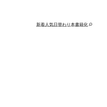
新着
人気
日替わり
本
書籍化