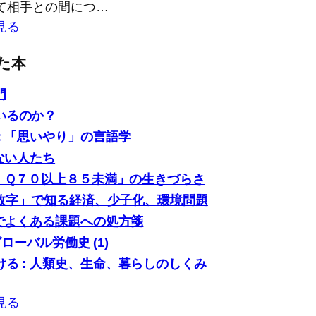
て相手との間につ…
見る
た本
門
いるのか？
: 「思いやり」の言語学
ない人たち
「ＩＱ７０以上８５未満」の生きづらさ
0の数字」で知る経済、少子化、環境問題
場でよくある課題への処方箋
グローバル労働史 (1)
る : 人類史、生命、暮らしのしくみ
見る