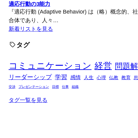
適応行動の3能力
『適応行動 (Adaptive Behavior) は（略）概
合体であり、人々…
新着リストを見る
タグ
コミュニケーション
経営
問題解
リーダーシップ
学習
感情
人生
心理
仏教
教育
思
交渉
プレゼンテーション
目標
仕事
組織
タグ一覧を見る