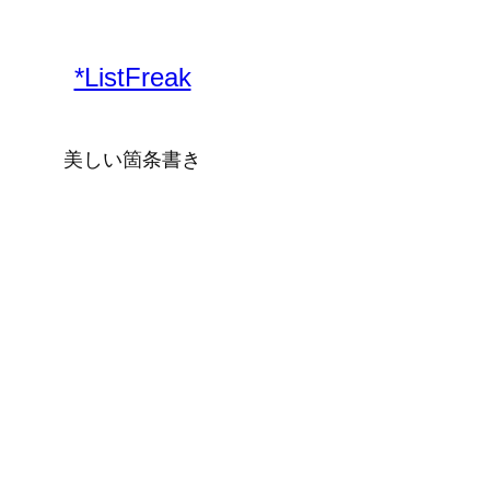
内
容
*ListFreak
を
ス
キ
美しい箇条書き
ッ
プ