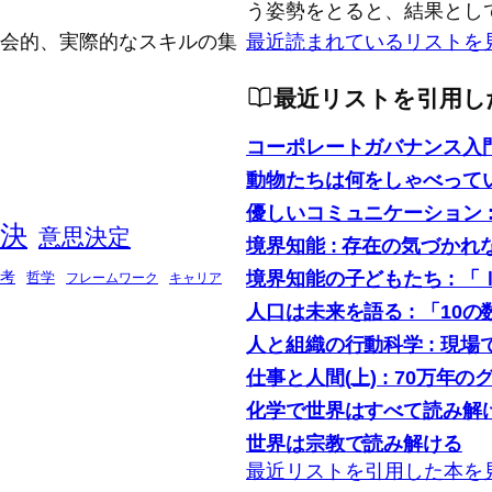
う姿勢をとると、結果とし
念的、社会的、実際的なスキルの集
最近読まれているリストを
最近リストを引用し
コーポレートガバナンス入
動物たちは何をしゃべって
優しいコミュニケーション 
決
意思決定
境界知能 : 存在の気づかれ
境界知能の子どもたち : 
考
哲学
フレームワーク
キャリア
人口は未来を語る : 「1
人と組織の行動科学 : 現
仕事と人間(上) : 70万年の
化学で世界はすべて読み解け
世界は宗教で読み解ける
最近リストを引用した本を