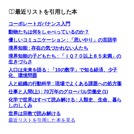
最近リストを引用した本
コーポレートガバナンス入門
動物たちは何をしゃべっているのか？
優しいコミュニケーション : 「思いやり」の言語学
境界知能 : 存在の気づかれない人たち
境界知能の子どもたち : 「ＩＱ７０以上８５未満」の
生きづらさ
人口は未来を語る : 「10の数字」で知る経済、少子
化、環境問題
人と組織の行動科学 : 現場でよくある課題への処方箋
仕事と人間(上) : 70万年のグローバル労働史 (1)
化学で世界はすべて読み解ける : 人類史、生命、暮ら
しのしくみ
世界は宗教で読み解ける
最近リストを引用した本を見る