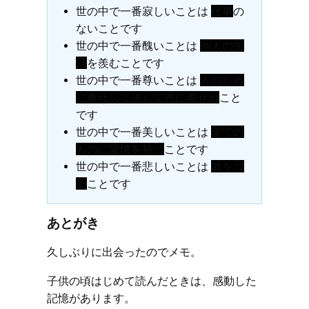
世の中で一番寂しいことは
仕事
の
ないことです
世の中で一番醜いことは
他人の生
活
を羨むことです
世の中で一番尊いことは
人のため
に奉仕して決して恩に着せぬ
こと
です
世の中で一番美しいことは
全ての
ものに愛情を持つ
ことです
世の中で一番悲しいことは
嘘をつ
く
ことです
あとがき
久しぶりに出会ったのでメモ。
子供の頃はじめて読んだときは、感動した
記憶があります。