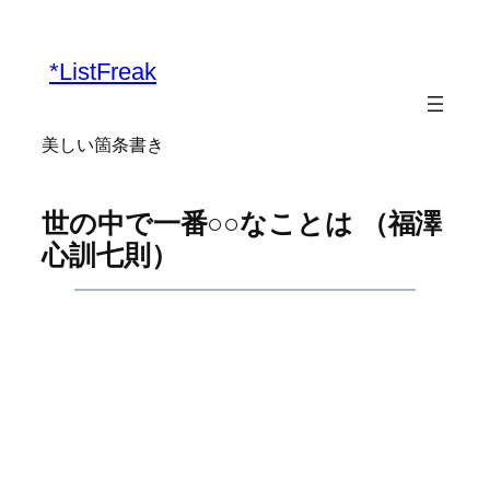
内
容
*ListFreak
を
ス
キ
美しい箇条書き
ッ
プ
世の中で一番○○なことは （福澤
心訓七則）