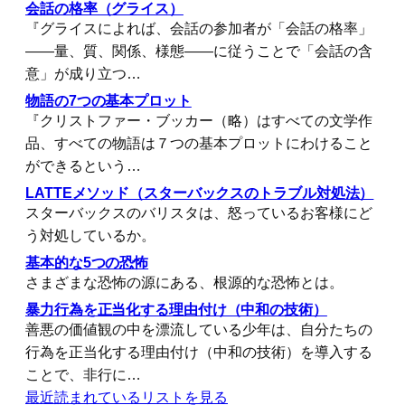
会話の格率（グライス）
『グライスによれば、会話の参加者が「会話の格率」
――量、質、関係、様態――に従うことで「会話の含
意」が成り立つ…
物語の7つの基本プロット
『クリストファー・ブッカー（略）はすべての文学作
品、すべての物語は７つの基本プロットにわけること
ができるという…
LATTEメソッド（スターバックスのトラブル対処法）
スターバックスのバリスタは、怒っているお客様にど
う対処しているか。
基本的な5つの恐怖
さまざまな恐怖の源にある、根源的な恐怖とは。
暴力行為を正当化する理由付け（中和の技術）
善悪の価値観の中を漂流している少年は、自分たちの
行為を正当化する理由付け（中和の技術）を導入する
ことで、非行に…
最近読まれているリストを見る