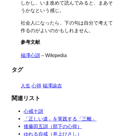
しかし、いま改めて読んでみると、まあそ
うかなという感じ。
社会人になったら、下の句は自分で考えて
作るのがよいのかもしれません。
参考文献
福澤心訓
– Wikipedia
タグ
人生
心得
福澤諭吉
関連リスト
心戒十訓
「正しい道」を実践する「三離」
後藤田五訓（部下の心得）
ゆれる自戒（井上ひさし）