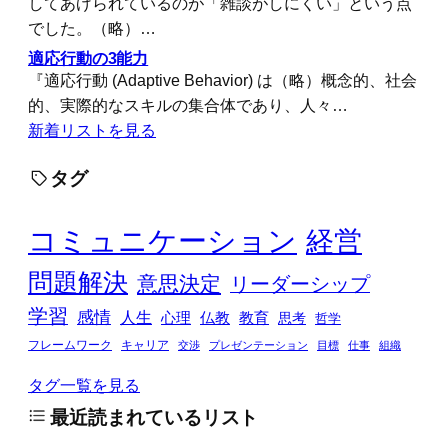
してあげられているのが「雑談がしにくい」という点
でした。（略）…
適応行動の3能力
『適応行動 (Adaptive Behavior) は（略）概念的、社会
的、実際的なスキルの集合体であり、人々…
新着リストを見る
タグ
コミュニケーション
経営
問題解決
意思決定
リーダーシップ
学習
感情
人生
心理
仏教
教育
思考
哲学
フレームワーク
キャリア
交渉
プレゼンテーション
目標
仕事
組織
タグ一覧を見る
最近読まれているリスト