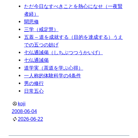
ただ今日なすべきことを熱心になせ（一夜賢
者経）
聞思修
三学（戒定慧）
五蓋 – 道を成就する（目的を達成する）うえ
での五つの妨げ
七仏通誡偈（しちぶつつうかいげ）
七仏通誡偈
道学実（茶道を学ぶ心得）
一人称的体験科学の4条件
男の修行
日常五心
koji
2008-06-04
2026-06-22