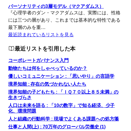
パーソナリティの3層モデル（マクアダムス）
『心理学者のダン・マクアダムスは、実際には、性格
には三つの層があり、これまでは基本的な特性である
最下層のみを重…
最近読まれているリストを見る
最近リストを引用した本
コーポレートガバナンス入門
動物たちは何をしゃべっているのか？
優しいコミュニケーション : 「思いやり」の言語学
境界知能 : 存在の気づかれない人たち
境界知能の子どもたち : 「ＩＱ７０以上８５未満」の
生きづらさ
人口は未来を語る : 「10の数字」で知る経済、少子
化、環境問題
人と組織の行動科学 : 現場でよくある課題への処方箋
仕事と人間(上) : 70万年のグローバル労働史 (1)