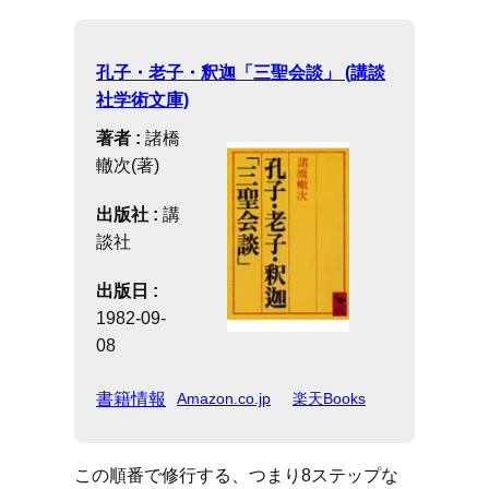
孔子・老子・釈迦「三聖会談」 (講談
社学術文庫)
著者 :
諸橋
轍次(著)
出版社 :
講
談社
出版日 :
1982-09-
08
書籍情報
Amazon.co.jp
楽天Books
この順番で修行する、つまり8ステップな