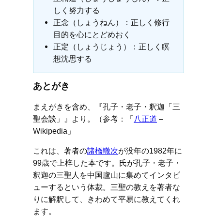
しく努力する
正念（しょうねん）：正しく修行
目的を心にとどめおく
正定（しょうじょう）：正しく瞑
想沈思する
あとがき
まえがきを含め、『孔子・老子・釈迦「三
聖会談」』より。（参考：「
八正道
–
Wikipedia」
これは、著者の
諸橋轍次
が没年の1982年に
99歳で上梓した本です。氏が孔子・老子・
釈迦の三聖人を中国廬山に集めてインタビ
ューするという体裁。三聖の教えを著者な
りに解釈して、きわめて平易に教えてくれ
ます。