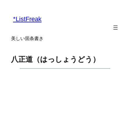
内
容
*ListFreak
を
ス
キ
美しい箇条書き
ッ
プ
八正道（はっしょうどう）