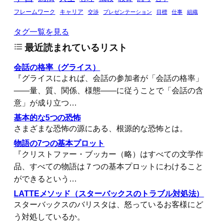
フレームワーク
キャリア
交渉
プレゼンテーション
目標
仕事
組織
タグ一覧を見る
最近読まれているリスト
会話の格率（グライス）
『グライスによれば、会話の参加者が「会話の格率」
――量、質、関係、様態――に従うことで「会話の含
意」が成り立つ…
基本的な5つの恐怖
さまざまな恐怖の源にある、根源的な恐怖とは。
物語の7つの基本プロット
『クリストファー・ブッカー（略）はすべての文学作
品、すべての物語は７つの基本プロットにわけること
ができるという…
LATTEメソッド（スターバックスのトラブル対処法）
スターバックスのバリスタは、怒っているお客様にど
う対処しているか。