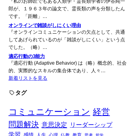
『私のお師匠でもある人類学・霊長類学者の伊谷純一
郎が、１９６３年の論文で、霊長類の声を分類したん
です。「距離」…
オンラインで雑談がしにくい理由
『オンラインコミュニケーションの欠点として、共通
してあげられているのが「雑談がしにくい」という点
でした。（略）…
適応行動の3能力
『適応行動 (Adaptive Behavior) は（略）概念的、社会
的、実際的なスキルの集合体であり、人々…
新着リストを見る
タグ
コミュニケーション
経営
問題解決
意思決定
リーダーシップ
学習
感情
人生
心理
仏教
教育
思考
哲学