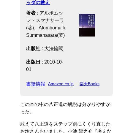
ッダの教え
著者 :
アルボムッ
レ・スマナサーラ
(著)、Alumbomulle
Summanasara(著)
出版社 :
大法輪閣
出版日 :
2010-10-
01
書籍情報
Amazon.co.jp
楽天Books
この本の中の八正道の解説は分かりやすか
った。
敢えて八正道をステップ別にくくり直した
お坊さんもいました。小池 龍之介『考えな