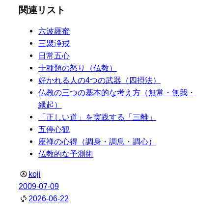
関連リスト
六波羅蜜
三聚浄戒
日常五心
十種類の怒り（仏教）
好かれる人の4つの武器（四摂法）
仏教の三つの基本的な考え方（無常・無我・
縁起）
「正しい道」を実践する「三離」
五停心観
座禅の心得（調身・調息・調心）
仏教的な予測術
koji
2009-07-09
2026-06-22