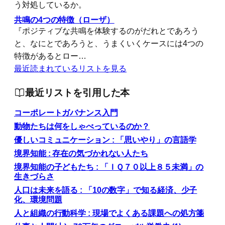
う対処しているか。
共鳴の4つの特徴（ローザ）
『ポジティブな共鳴を体験するのがだれとであろう
と、なにとであろうと、うまくいくケースには4つの
特徴があるとロー…
最近読まれているリストを見る
最近リストを引用した本
コーポレートガバナンス入門
動物たちは何をしゃべっているのか？
優しいコミュニケーション : 「思いやり」の言語学
境界知能 : 存在の気づかれない人たち
境界知能の子どもたち : 「ＩＱ７０以上８５未満」の
生きづらさ
人口は未来を語る : 「10の数字」で知る経済、少子
化、環境問題
人と組織の行動科学 : 現場でよくある課題への処方箋