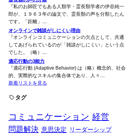
『私のお師匠でもある人類学・霊長類学者の伊谷純一
郎が、１９６３年の論文で、霊長類の声を分類したん
です。「距離」…
オンラインで雑談がしにくい理由
『オンラインコミュニケーションの欠点として、共通
してあげられているのが「雑談がしにくい」という点
でした。（略）…
適応行動の3能力
『適応行動 (Adaptive Behavior) は（略）概念的、社会
的、実際的なスキルの集合体であり、人々…
新着リストを見る
タグ
コミュニケーション
経営
問題解決
意思決定
リーダーシップ