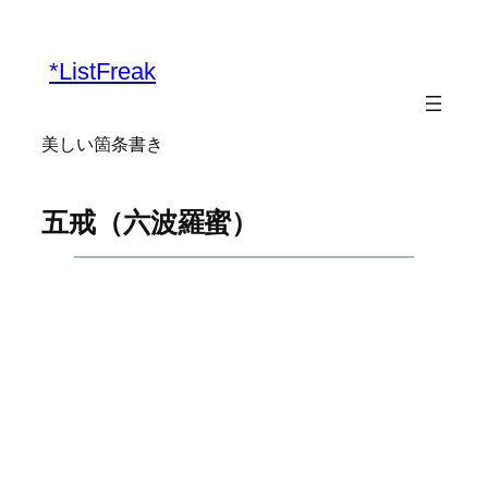
内
容
*ListFreak
を
ス
キ
美しい箇条書き
ッ
プ
五戒（六波羅蜜）