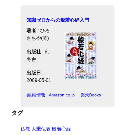
知識ゼロからの般若心経入門
著者 :
ひろ
さちや(著)
出版社 :
幻
冬舎
出版日 :
2009-05-01
書籍情報
Amazon.co.jp
楽天Books
タグ
仏教
大乗仏教
般若心経