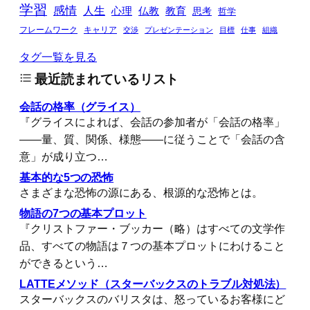
学習
感情
人生
心理
仏教
教育
思考
哲学
フレームワーク
キャリア
交渉
プレゼンテーション
目標
仕事
組織
タグ一覧を見る
最近読まれているリスト
会話の格率（グライス）
『グライスによれば、会話の参加者が「会話の格率」
――量、質、関係、様態――に従うことで「会話の含
意」が成り立つ…
基本的な5つの恐怖
さまざまな恐怖の源にある、根源的な恐怖とは。
物語の7つの基本プロット
『クリストファー・ブッカー（略）はすべての文学作
品、すべての物語は７つの基本プロットにわけること
ができるという…
LATTEメソッド（スターバックスのトラブル対処法）
スターバックスのバリスタは、怒っているお客様にど