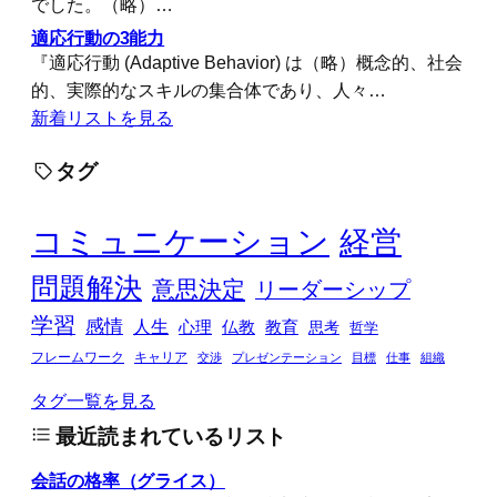
でした。（略）…
適応行動の3能力
『適応行動 (Adaptive Behavior) は（略）概念的、社会
的、実際的なスキルの集合体であり、人々…
新着リストを見る
タグ
コミュニケーション
経営
問題解決
意思決定
リーダーシップ
学習
感情
人生
心理
仏教
教育
思考
哲学
フレームワーク
キャリア
交渉
プレゼンテーション
目標
仕事
組織
タグ一覧を見る
最近読まれているリスト
会話の格率（グライス）