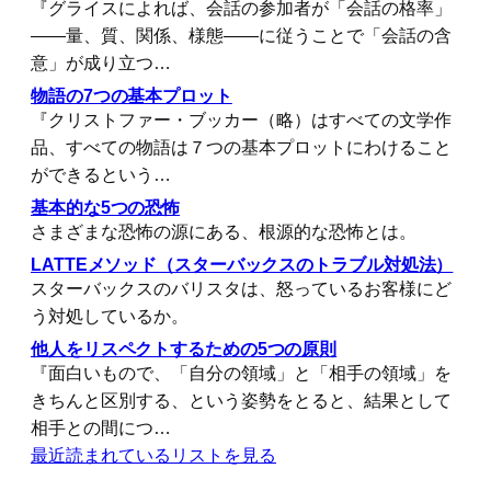
『グライスによれば、会話の参加者が「会話の格率」
――量、質、関係、様態――に従うことで「会話の含
意」が成り立つ…
物語の7つの基本プロット
『クリストファー・ブッカー（略）はすべての文学作
品、すべての物語は７つの基本プロットにわけること
ができるという…
基本的な5つの恐怖
さまざまな恐怖の源にある、根源的な恐怖とは。
LATTEメソッド（スターバックスのトラブル対処法）
スターバックスのバリスタは、怒っているお客様にど
う対処しているか。
他人をリスペクトするための5つの原則
『面白いもので、「自分の領域」と「相手の領域」を
きちんと区別する、という姿勢をとると、結果として
相手との間につ…
最近読まれているリストを見る