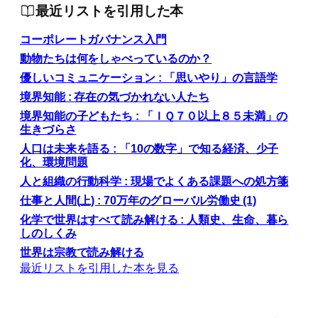
最近リストを引用した本
コーポレートガバナンス入門
動物たちは何をしゃべっているのか？
優しいコミュニケーション : 「思いやり」の言語学
境界知能 : 存在の気づかれない人たち
境界知能の子どもたち : 「ＩＱ７０以上８５未満」の
生きづらさ
人口は未来を語る : 「10の数字」で知る経済、少子
化、環境問題
人と組織の行動科学 : 現場でよくある課題への処方箋
仕事と人間(上) : 70万年のグローバル労働史 (1)
化学で世界はすべて読み解ける : 人類史、生命、暮ら
しのしくみ
世界は宗教で読み解ける
最近リストを引用した本を見る