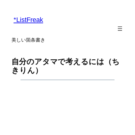
内
容
*ListFreak
を
ス
キ
美しい箇条書き
ッ
プ
自分のアタマで考えるには（ち
きりん）