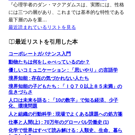
『心理学者のダン・マクアダムスは、実際には、性格
には三つの層があり、これまでは基本的な特性である
最下層のみを重…
最近読まれているリストを見る
最近リストを引用した本
コーポレートガバナンス入門
動物たちは何をしゃべっているのか？
優しいコミュニケーション : 「思いやり」の言語学
境界知能 : 存在の気づかれない人たち
境界知能の子どもたち : 「ＩＱ７０以上８５未満」の
生きづらさ
人口は未来を語る : 「10の数字」で知る経済、少子
化、環境問題
人と組織の行動科学 : 現場でよくある課題への処方箋
仕事と人間(上) : 70万年のグローバル労働史 (1)
化学で世界はすべて読み解ける : 人類史、生命、暮ら