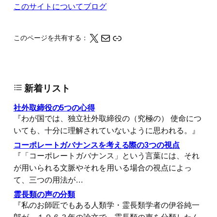
このサイトについて
ブログ
X
メール
このページの情報をクリップボードにコピーする
このページを共有する：
新着リスト
社外取締役の5つの心得
『わが国では、独立社外取締役の（究極の） 使命につ
いても、十分に理解されていないように思われる。』
コーポレートガバナンスを考える際の3つの視点
『「コーポレートガバナンス」という言葉には、それ
が用いられる文脈やそれを用いる場合の視点によっ
て、三つの用法が…
霊長類の声の分類
『私のお師匠でもある人類学・霊長類学者の伊谷純一
郎が、１９６３年の論文で、霊長類の声を分類したん