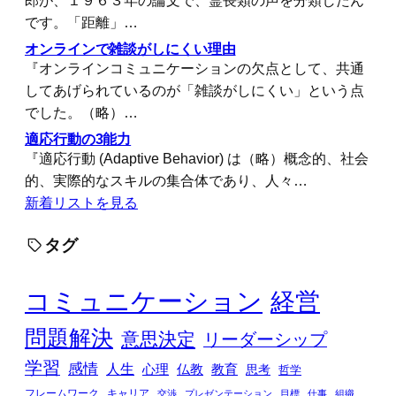
です。「距離」…
オンラインで雑談がしにくい理由
『オンラインコミュニケーションの欠点として、共通
してあげられているのが「雑談がしにくい」という点
でした。（略）…
適応行動の3能力
『適応行動 (Adaptive Behavior) は（略）概念的、社会
的、実際的なスキルの集合体であり、人々…
新着リストを見る
タグ
コミュニケーション
経営
問題解決
意思決定
リーダーシップ
学習
感情
人生
心理
仏教
教育
思考
哲学
フレームワーク
キャリア
交渉
プレゼンテーション
目標
仕事
組織