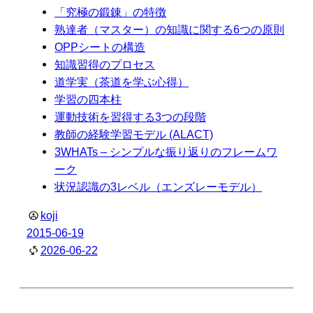
「究極の鍛錬」の特徴
熟達者（マスター）の知識に関する6つの原則
OPPシートの構造
知識習得のプロセス
道学実（茶道を学ぶ心得）
学習の四本柱
運動技術を習得する3つの段階
教師の経験学習モデル (ALACT)
3WHATs – シンプルな振り返りのフレームワ
ーク
状況認識の3レベル（エンズレーモデル）
koji
2015-06-19
2026-06-22