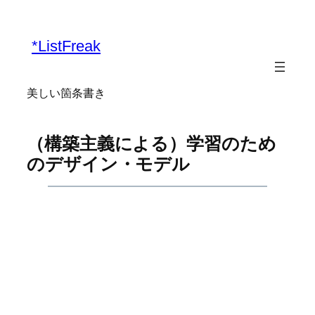
内
容
*ListFreak
を
ス
キ
美しい箇条書き
ッ
プ
（構築主義による）学習のため
のデザイン・モデル